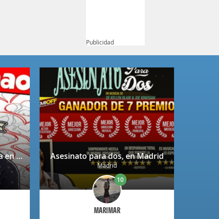
Publicidad
Despechao - Álvaro Boceta en Madrid
Asesinato para dos, en Madrid
Madrid
10
MARIMAR