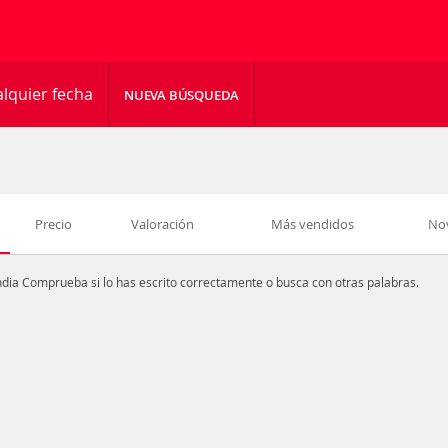
lquier fecha
NUEVA BÚSQUEDA
Precio
Valoración
Más vendidos
No
ndia
Comprueba si lo has escrito correctamente o busca con otras palabras.