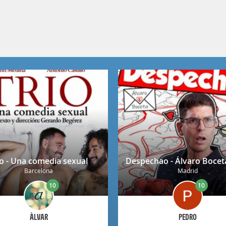
ío - Una comedia sexual
Barcelona
Madrid
10
10
ÀLVAR
PEDRO