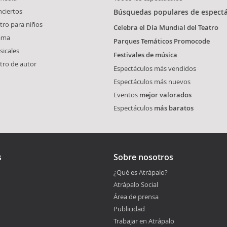
ciertos
Búsquedas populares de espect
tro para niños
Celebra el Día Mundial del Teatro
ama
Parques Temáticos Promocode
icales
Festivales de música
tro de autor
Espectáculos más vendidos
Espectáculos más nuevos
Eventos
mejor valorados
Espectáculos
más baratos
s
Sobre nosotros
¿Qué es Atrápalo?
Atrápalo Social
Área de prensa
Publicidad
Trabajar en Atrápalo