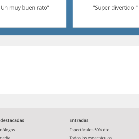
"un muy buen rato"
"super divertido "
 destacadas
Entradas
nólogos
Espectáculos 50% dto.
media
Todos los espectáculos