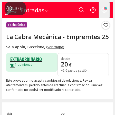
1
/
3
Entradas
Fecha única
La Cabra Mecánica - Empremtes 25
Sala Apolo
,
Barcelona
, (
ver mapa
)
EXTRAORDINARIO
desde
20
10
€
1
opiniones
+
2
€
gastos gestión
Este proveedor no acepta cambios ni devoluciones. Revisa
atentamente tu pedido antes de efectuar la confirmación. Una vez
confirmado no podrá ser modificado ni cancelado.