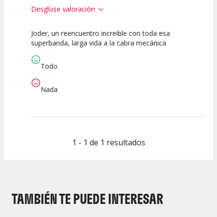
Desglose valoración
Joder, un reencuentro increible con toda esa
10
10
10
superbanda, larga vida a la cabra mecánica
Calidad del
Puesta en
Interpretación
Espectáculo
Escena
artística
Todo
Nada
1 - 1 de 1 resultados
TAMBIÉN TE PUEDE INTERESAR