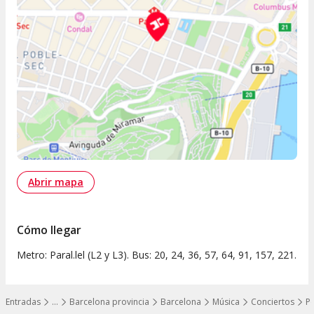
Abrir mapa
Cómo llegar
Metro: Paral.lel (L2 y L3). Bus: 20, 24, 36, 57, 64, 91, 157, 221.
Entradas
…
Barcelona provincia
Barcelona
Música
Conciertos
P
Mostrar todos los niveles