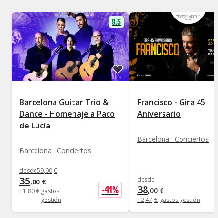
9.5
Barcelona Guitar Trio &
Francisco - Gira 45
Dance - Homenaje a Paco
Aniversario
de Lucía
Barcelona · Conciertos
Barcelona · Conciertos
desde
59
,
00
€
35
desde
,
00
€
38
-
41
%
,
00
€
+
1
,
80
€
gastos
gestión
+
2
,
47
€
gastos gestión