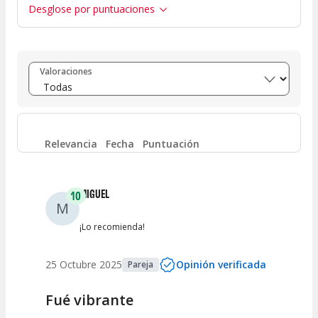
Desglose por puntuaciones
Entre 8 y 10
(
1
)
Valoraciones
Entre 6 y 8
(
0
)
Entre 4 y 6
(
0
)
Relevancia
Fecha
Puntuación
Entre 2 y 4
(
0
)
MIGUEL
10
M
Entre 0 y 2
(
0
)
¡Lo recomienda!
25 Octubre 2025
Opinión verificada
Pareja
Fué vibrante