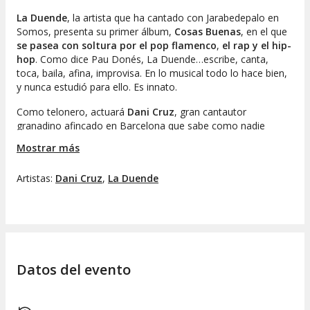
La Duende
, la artista que ha cantado con Jarabedepalo en
Somos
, presenta su primer álbum,
Cosas Buenas
, en el que
se pasea con soltura por el pop flamenco
,
el rap y el hip-
hop
. Como dice Pau Donés,
La Duende…escribe, canta,
toca, baila, afina, improvisa.
En lo musical todo lo hace bien,
y nunca estudió para ello. Es innato.
Como telonero, actuará
Dani Cruz
, gran cantautor
granadino afincado en Barcelona que sabe como nadie
fusionar géneros como el pop, rock o la música latina, entre
Mostrar más
otros.
Artistas:
Dani Cruz
,
La Duende
Datos del evento