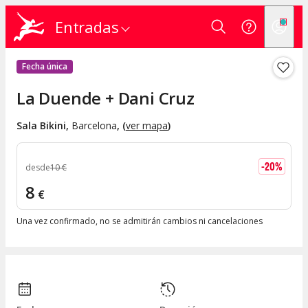
Entradas
Fecha única
La Duende + Dani Cruz
Sala Bikini
,
Barcelona
, (
ver mapa
)
-
20
%
desde
10
€
8
€
Una vez confirmado, no se admitirán cambios ni cancelaciones