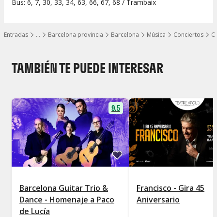
Bus: 6, 7, 30, 33, 34, 63, 66, 67, 68 / Trambaix
Entradas
…
Barcelona provincia
Barcelona
Música
Conciertos
C
Mostrar todos los niveles
TAMBIÉN TE PUEDE INTERESAR
9.5
Barcelona Guitar Trio &
Francisco - Gira 45
Dance - Homenaje a Paco
Aniversario
de Lucía