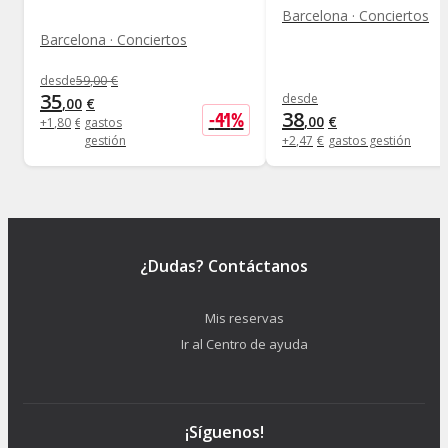
Barcelona · Conciertos
Barcelona · Conciertos
desde
59
,
00
€
35
desde
,
00
€
38
-
41
%
,
00
€
+
1
,
80
€
gastos
gestión
+
2
,
47
€
gastos gestión
¿Dudas? Contáctanos
Mis reservas
Ir al Centro de ayuda
¡Síguenos!