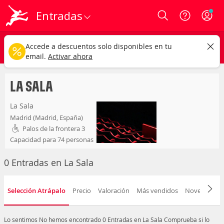
Entradas
Login
la sala
CAMBIAR
Accede a descuentos solo disponibles en tu
Cualquier tipo
Cualquier fecha
email.
Activar ahora
LA SALA
La Sala
Madrid (Madrid, España)
Palos de la frontera 3
Capacidad para 74 personas
0 Entradas en La Sala
Selección Atrápalo
Precio
Valoración
Más vendidos
Novedad
F
Lo sentimos
No hemos encontrado 0 Entradas en La Sala
Comprueba si lo