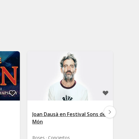
Joan Dausà en Festival Sons del
Rosar
Món
Santa 
Roses · Conciertos