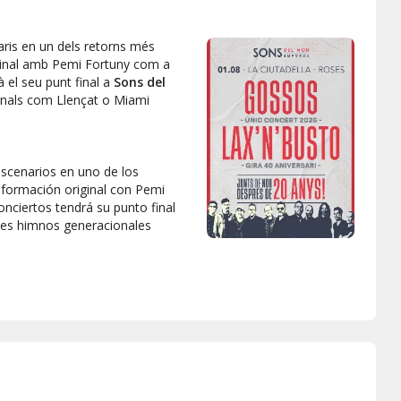
aris en un dels retorns més
iginal amb Pemi Fortuny com a
à el seu punt final a
Sons del
nals com Llençat o Miami
escenarios en uno de los
formación original con Pemi
nciertos tendrá su punto final
es himnos generacionales