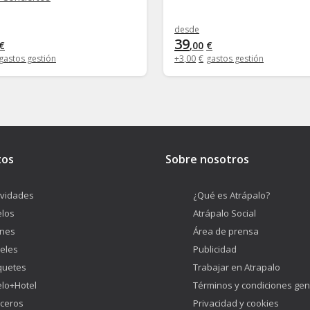
desde
39
€
,
00
€
gastos gestión
+
3
,
00
€
gastos gestión
tos
Sobre nosotros
ividades
¿Qué es Atrápalo?
los
Atrápalo Social
enes
Área de prensa
eles
Publicidad
quetes
Trabajar en Atrapalo
lo+Hotel
Términos y condiciones gen
ceros
Privacidad y cookies