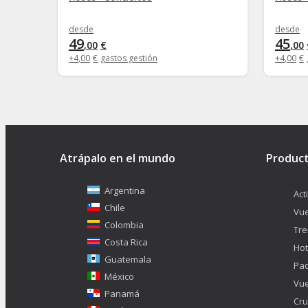
desde
desde
49
45
,
00
€
,
00
+
4
,
00
€
gastos gestión
+
4
,
00
€
Atrápalo en el mundo
Produc
Argentina
Act
Chile
Vue
Colombia
Tr
Costa Rica
Hot
Guatemala
Pa
México
Vue
Panamá
Cru