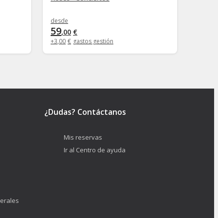
desde
desde
59
55
,
00
€
,
00
+
3
,
00
€
gastos gestión
+
4
,
00
€
¿Dudas? Contáctanos
Mis reservas
Ir al Centro de ayuda
erales