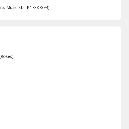
Arts Music SL - B17887894).
(
Roses
)