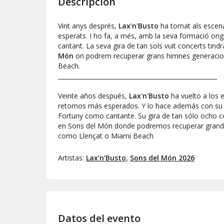
Descripción
Vint anys després,
Lax'n'Busto
ha tornat als escen
esperats. I ho fa, a més, amb la seva formació or
cantant. La seva gira de tan sols vuit concerts tindr
Món
on podrem recuperar grans himnes generacio
Beach.
_____________________________________________________
Veinte años después,
Lax'n'Busto
ha vuelto a los 
retornos más esperados. Y lo hace además con su 
Fortuny como cantante. Su gira de tan sólo ocho co
en Sons del Món donde podremos recuperar grand
como Llençat o Miami Beach
Artistas:
Lax’n’Busto
,
Sons del Món 2026
Datos del evento