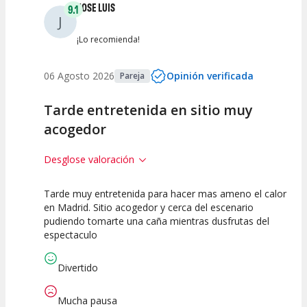
JOSE LUIS
9.1
J
¡Lo recomienda!
06 Agosto 2026
Opinión verificada
Pareja
Tarde entretenida en sitio muy
acogedor
Desglose valoración
Tarde muy entretenida para hacer mas ameno el calor
10
10
7.5
en Madrid. Sitio acogedor y cerca del escenario
pudiendo tomarte una caña mientras dusfrutas del
Calidad del
Puesta en
Interpretación
espectaculo
Espectáculo
Escena
artística
Divertido
Mucha pausa