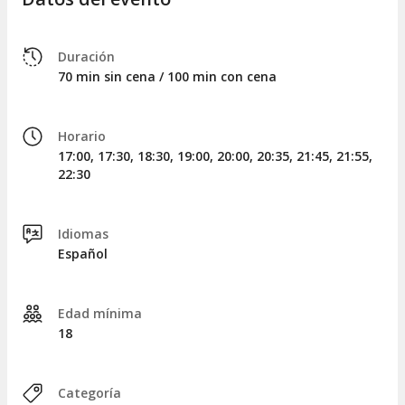
El Golfo Comedy Club
es el lugar perfecto para ver
monólogos en Madrid, en un ambiente cercano, con buena
Duración
comida, bebida y las mejores risas.
70 min sin cena / 100 min con cena
Los espectáculos son recomendados para adultos, ya que
son shows sin filtro y referencias sobre temas delicados. Los
menores pueden acudir siempre y cuando vengan
Horario
acompañados por algún padre o tutor y entiendan que el
17:00, 17:30, 18:30, 19:00, 20:00, 20:35, 21:45, 21:55,
espectáculo no se puede adaptar a menores.
22:30
Idiomas
Español
Edad mínima
18
Categoría