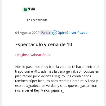
SILVIA
10
¡Lo recomienda!
04 Agosto 2026
Opinión verificada
Pareja
Espectáculo y cena de 10
Desglose valoración
Nos lo pasamos muy bien la verdad, te hacen entrar al
10
10
10
trapo con ell@s, además la cena genial, son cositas en
plan rápido pero aciertas seguro, los combinados
Calidad del
Puesta en
Interpretación
también súper bien, es para repetir. Gente muy llana y
Espectáculo
Escena
artística
eso se agradece de verdad y si os queréis gastar más
iros a ver el Rey Melón jajajajajj