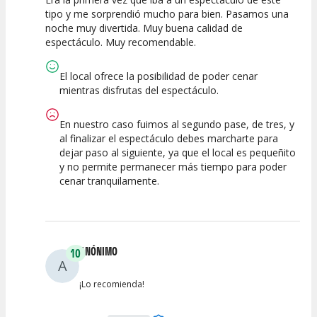
7.5
7.5
7.5
tipo y me sorprendió mucho para bien. Pasamos una
noche muy divertida. Muy buena calidad de
Calidad del
Puesta en
Interpretación
espectáculo. Muy recomendable.
Espectáculo
Escena
artística
El local ofrece la posibilidad de poder cenar
mientras disfrutas del espectáculo.
En nuestro caso fuimos al segundo pase, de tres, y
al finalizar el espectáculo debes marcharte para
dejar paso al siguiente, ya que el local es pequeñito
y no permite permanecer más tiempo para poder
cenar tranquilamente.
ANÓNIMO
10
A
¡Lo recomienda!