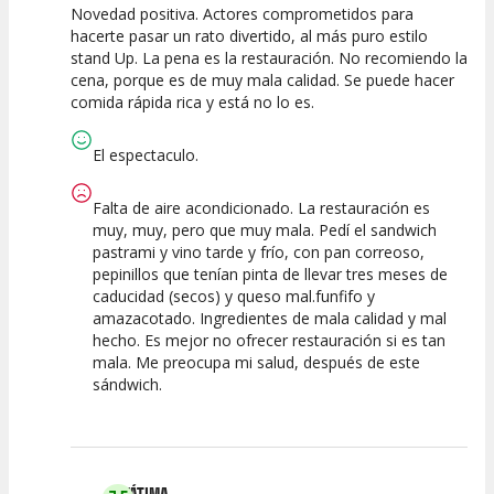
Novedad positiva. Actores comprometidos para
10
10
10
hacerte pasar un rato divertido, al más puro estilo
stand Up. La pena es la restauración. No recomiendo la
Calidad del
Puesta en
Interpretación
cena, porque es de muy mala calidad. Se puede hacer
Espectáculo
Escena
artística
comida rápida rica y está no lo es.
El espectaculo.
Falta de aire acondicionado. La restauración es
muy, muy, pero que muy mala. Pedí el sandwich
pastrami y vino tarde y frío, con pan correoso,
pepinillos que tenían pinta de llevar tres meses de
caducidad (secos) y queso mal.funfifo y
amazacotado. Ingredientes de mala calidad y mal
hecho. Es mejor no ofrecer restauración si es tan
mala. Me preocupa mi salud, después de este
sándwich.
FÁTIMA