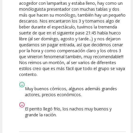
acogedor con lamparitas y estaba lleno, hay como un
Calidad del
Puesta en
Interpretación
monóloguista presentador con muchas tablas y dos
Espectáculo
Escena
artística
más que hacen su monólogo, también hay un pequeño
descanso. Nos encantaron los 3 y tomamos algo de
beber durante el espectáculo, tuvimos la tremenda
suerte de que en el siguiente pase 21:45 había hueco
libre (al ser domingo, agosto y tarde...) y nos dejaron
quedarnos sin pagar entrada, así que decidimos cenar
por la hora y como compensación claro y los otros 3
que vinieron fenomenal también, muy recomendable!!!
Nos reimos un montón, al ser varios de diferentes
estilos creo que es más fácil que todo el grupo se vaya
contento.
Muy buenos cómicos, algunos además grandes
actores, precios económicos.
El perrito llegó frío, los nachos muy buenos y
grande la ración.