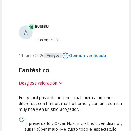
ANÓNIMO
10
A
¡Lo recomienda!
11 Junio 2026
Opinión verificada
Amigos
Fantástico
Desglose valoración
Fue genial pasar de un lunes cualquiera a un lunes
10
10
10
diferente, con humor, mucho humor , con una comida
muy rica y en un sitio acogedor.
Calidad del
Puesta en
Interpretación
Espectáculo
Escena
artística
El presentador, Oscar Nos.. increíble, divertidísimo y
súper súper majo! Me gustó todo el espectáculo.