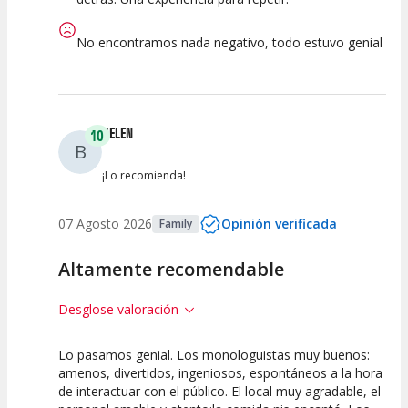
No encontramos nada negativo, todo estuvo genial
BELEN
10
B
¡Lo recomienda!
07 Agosto 2026
Opinión verificada
Family
Altamente recomendable
Desglose valoración
Lo pasamos genial. Los monologuistas muy buenos:
10
10
10
amenos, divertidos, ingeniosos, espontáneos a la hora
de interactuar con el público. El local muy agradable, el
Calidad del
Puesta en
Interpretación