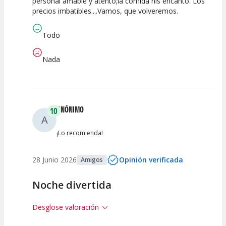
personal amable y atento;la comida nis encantó. Los
Espectáculo
Escena
artística
precios imbatibles....Vamos, que volveremos.
Todo
Nada
ANÓNIMO
10
A
¡Lo recomienda!
28 Junio 2026
Opinión verificada
Amigos
Noche divertida
Desglose valoración