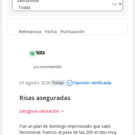
Valoraciones
Entre 6 y 8
(
0
)
Entre 4 y 6
(
0
)
Relevancia
Fecha
Puntuación
Entre 2 y 4
(
0
)
MARIA
10
Entre 0 y 2
(
0
)
¡Lo recomienda!
03 Agosto 2026
Opinión verificada
Pareja
Risas aseguradas
Desglose valoración
Fue un plan de domingo improvisado que salió
10
10
10
fenomenal. Fuimos al pase de las 20h el sitio muy