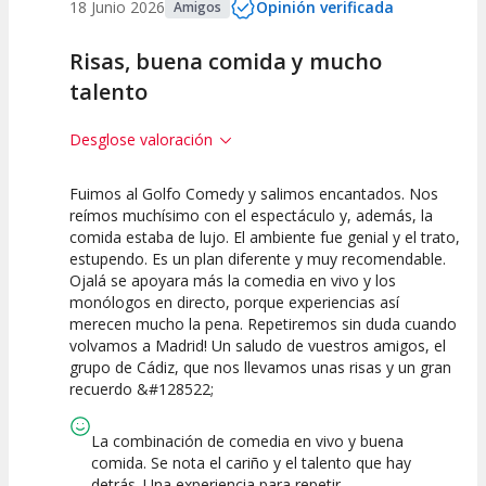
18 Junio 2026
Opinión verificada
Amigos
Risas, buena comida y mucho
talento
Desglose valoración
Fuimos al Golfo Comedy y salimos encantados. Nos
10
10
10
reímos muchísimo con el espectáculo y, además, la
comida estaba de lujo. El ambiente fue genial y el trato,
Calidad del
Puesta en
Interpretación
estupendo. Es un plan diferente y muy recomendable.
Espectáculo
Escena
artística
Ojalá se apoyara más la comedia en vivo y los
monólogos en directo, porque experiencias así
merecen mucho la pena. Repetiremos sin duda cuando
volvamos a Madrid! Un saludo de vuestros amigos, el
grupo de Cádiz, que nos llevamos unas risas y un gran
recuerdo &#128522;
La combinación de comedia en vivo y buena
comida. Se nota el cariño y el talento que hay
detrás. Una experiencia para repetir.