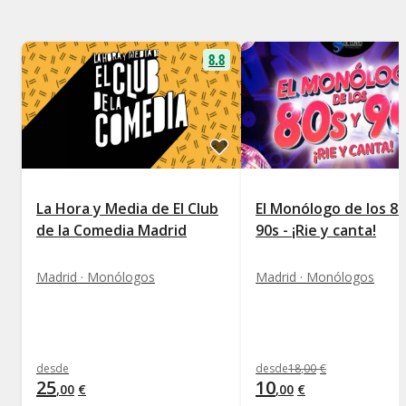
8.8
La Hora y Media de El Club
El Monólogo de los 80
de la Comedia Madrid
90s - ¡Rie y canta!
Madrid · Monólogos
Madrid · Monólogos
desde
desde
18
,
00
€
25
10
,
00
€
,
00
€