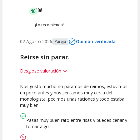
ADA
10
¡Lo recomienda!
02 Agosto 2026
Opinión verificada
Pareja
Reírse sin parar.
Desglose valoración
Nos gustó mucho no paramos de reírnos, estuvimos
10
10
10
un poco antes y nos sentamos muy cerca del
monologista, pedimos unas raciones y todo estaba
Calidad del
Puesta en
Interpretación
muy bien.
Espectáculo
Escena
artística
Pasas muy buen rato entre risas y puedes cenar y
tomar algo.