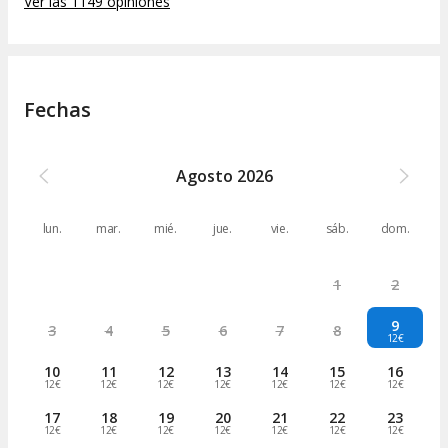
Ver las 1149 opiniones
tremenda suerte de que en el siguiente pase 21:45
había hueco libre (al ser domingo, agosto y tarde...) y
nos dejaron quedarnos sin pagar entrada, así que
decidimos cenar por la hora y como compensación
claro y los otros 3 que vinieron fenomenal también,
muy recomendable!!! Nos reimos un montón, al ser
Fechas
varios de diferentes estilos creo que es más fácil que
todo el grupo se vaya contento.
Agosto
2026
lun.
mar.
mié.
jue.
vie.
sáb.
dom.
1
2
9
3
4
5
6
7
8
12€
10
11
12
13
14
15
16
12€
12€
12€
12€
12€
12€
12€
17
18
19
20
21
22
23
12€
12€
12€
12€
12€
12€
12€