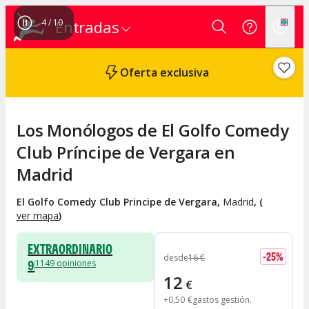
4
/
10
Entradas
Oferta exclusiva
Los Monólogos de El Golfo Comedy
Club Príncipe de Vergara en
Madrid
El Golfo Comedy Club Principe de Vergara
,
Madrid
, (
ver mapa
)
EXTRAORDINARIO
-
25
%
desde
16
€
9
1149
opiniones
12
€
+
0
,
50
€
gastos gestión