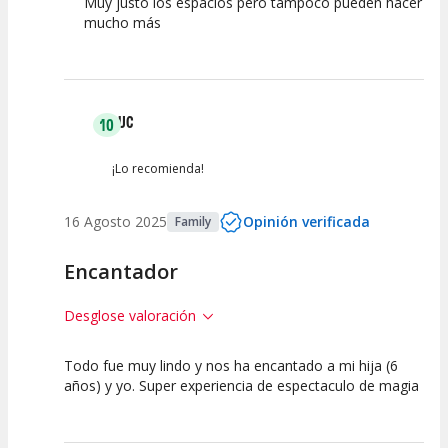
Muy justo los espacios pero tampoco pueden hacer
mucho más
LUC
10
¡Lo recomienda!
16 Agosto 2025
Opinión verificada
Family
Encantador
Desglose valoración
Todo fue muy lindo y nos ha encantado a mi hija (6
10
10
10
años) y yo. Super experiencia de espectaculo de magia
Calidad del
Puesta en
Interpretación
Espectáculo
Escena
artística