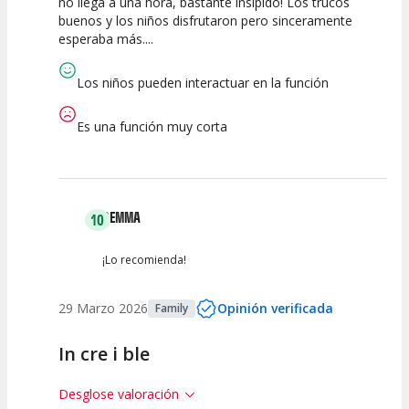
no llega a una hora, bastante insípido! Los trucos
buenos y los niños disfrutaron pero sinceramente
Calidad del
Puesta en
Interpretación
esperaba más....
Espectáculo
Escena
artística
Los niños pueden interactuar en la función
Es una función muy corta
GEMMA
10
¡Lo recomienda!
29 Marzo 2026
Opinión verificada
Family
In cre i ble
Desglose valoración