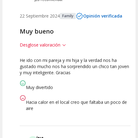
22 Septiembre 2024
Opinión verificada
Family
Muy bueno
Desglose valoración
He ido con mi pareja y mi hija y la verdad nos ha
10
10
10
gustado mucho nos ha sorprendido un chico tan joven
y muy inteligente. Gracias
Calidad del
Puesta en
Interpretación
Espectáculo
Escena
artística
Muy divertido
Hacia calor en el local creo que faltaba un poco de
aire