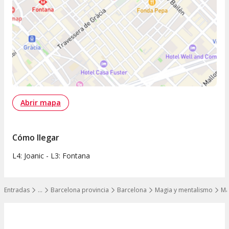
Abrir mapa
Cómo llegar
L4: Joanic - L3: Fontana
Entradas
…
Barcelona provincia
Barcelona
Magia y mentalismo
Ma
Mostrar todos los niveles