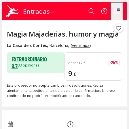
Entradas
Magia Majaderias, humor y magia
La Casa dels Contes
,
Barcelona
, (
ver mapa
)
EXTRAORDINARIO
-
25
%
desde
12
€
8.7
33
opiniones
9
€
Este proveedor no acepta cambios ni devoluciones. Revisa
atentamente tu pedido antes de efectuar la confirmación. Una vez
confirmado no podrá ser modificado ni cancelado.