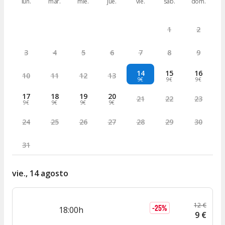
lun.
mar.
mié.
jue.
vie.
sáb.
dom.
1
2
3
4
5
6
7
8
9
14
15
16
10
11
12
13
9€
9€
9€
17
18
19
20
21
22
23
9€
9€
9€
9€
24
25
26
27
28
29
30
31
vie., 14 agosto
12
€
-
25
%
18:00h
9
€