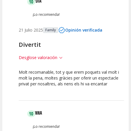
LÍDIA
10
¡Lo recomienda!
21 Julio 2025
Opinión verificada
Family
Divertit
Desglose valoración
Molt recomanable, tot y que erem poquets val molt i
10
10
10
molt la pena, moltes gràcies per oferir un espectacle
privat per nosaltres, als nens els hi va encantar
Calidad del
Puesta en
Interpretación
Espectáculo
Escena
artística
ANNA
10
¡Lo recomienda!