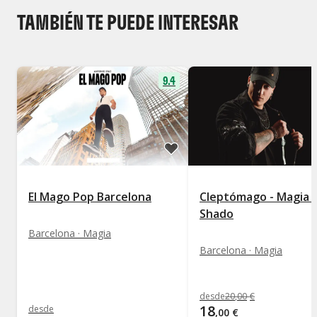
TAMBIÉN TE PUEDE INTERESAR
9.4
El Mago Pop Barcelona
Cleptómago - Magia 
Shado
Barcelona · Magia
Barcelona · Magia
desde
20
,
00
€
18
desde
,
00
€