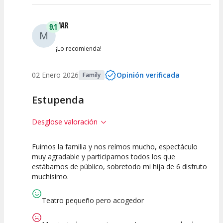
MAR
9.1
M
¡Lo recomienda!
02 Enero 2026
Opinión verificada
Family
Estupenda
Desglose valoración
Fuimos la familia y nos reímos mucho, espectáculo
10
7.5
10
muy agradable y participamos todos los que
estábamos de público, sobretodo mi hija de 6 disfruto
Calidad del
Puesta en
Interpretación
muchísimo.
Espectáculo
Escena
artística
Teatro pequeño pero acogedor