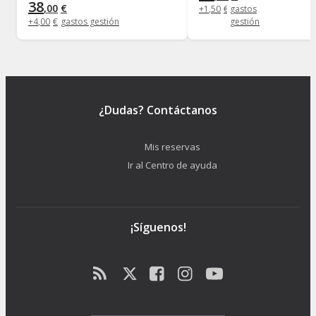
38
,
00
€
+
1
,
50
€
gastos
+
4
,
00
€
gastos gestión
gestión
¿Dudas? Contáctanos
Mis reservas
Ir al Centro de ayuda
¡Síguenos!