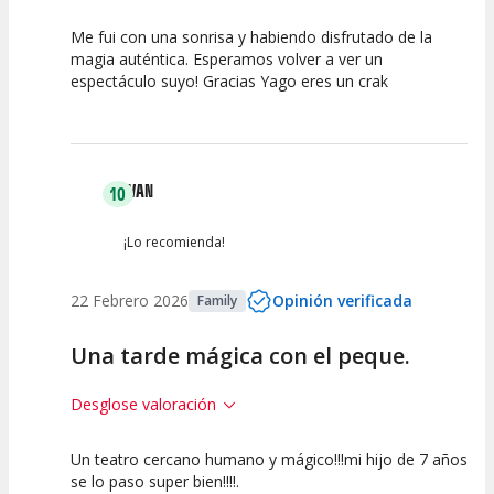
Me fui con una sonrisa y habiendo disfrutado de la
10
10
10
magia auténtica. Esperamos volver a ver un
espectáculo suyo! Gracias Yago eres un crak
Calidad del
Puesta en
Interpretación
Espectáculo
Escena
artística
IVAN
10
¡Lo recomienda!
22 Febrero 2026
Opinión verificada
Family
Una tarde mágica con el peque.
Desglose valoración
Un teatro cercano humano y mágico!!!mi hijo de 7 años
10
10
10
se lo paso super bien!!!!.