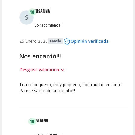
SUSANNA
10
S
¡Lo recomienda!
25 Enero 2026
Opinión verificada
Family
Nos encantó!!!
Desglose valoración
Teatro pequeño, muy pequeño, con mucho encanto.
10
10
10
Parece salido de un cuento!!!
Calidad del
Puesta en
Interpretación
Espectáculo
Escena
artística
TATIANA
10
¡Lo recomienda!