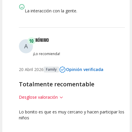
Calidad del
Puesta en
Interpretación
Espectáculo
Escena
artística
La interacción con la gente.
ANÓNIMO
10
A
¡Lo recomienda!
20 Abril 2026
Opinión verificada
Family
Totalmente recomentable
Desglose valoración
Lo bonito es que es muy cercano y hacen participar los
10
10
10
niños
Calidad del
Puesta en
Interpretación
Espectáculo
Escena
artística