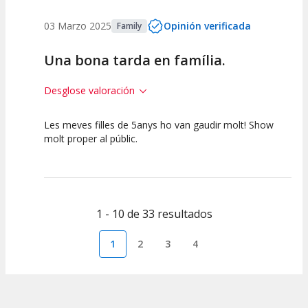
03 Marzo 2025
Opinión verificada
Family
Una bona tarda en família.
Desglose valoración
Les meves filles de 5anys ho van gaudir molt! Show
10
10
10
molt proper al públic.
Calidad del
Puesta en
Interpretación
Espectáculo
Escena
artística
1 - 10 de 33 resultados
1
2
3
4