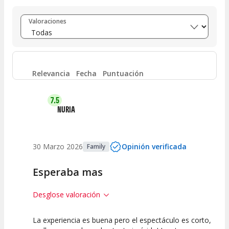
Entre 8 y 10
(
26
)
Valoraciones
Entre 6 y 8
(
4
)
Entre 4 y 6
(
2
)
Relevancia
Fecha
Puntuación
Entre 2 y 4
(
1
)
7.5
NURIA
Entre 0 y 2
(
1
)
30 Marzo 2026
Opinión verificada
Family
Esperaba mas
Desglose valoración
La experiencia es buena pero el espectáculo es corto,
5
10
7.5