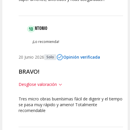
Calidad del
Puesta en
Interpretación
Espectáculo
Escena
artística
ANTONIO
10
¡Lo recomienda!
20 Junio 2026
Opinión verificada
Solo
BRAVO!
Desglose valoración
Tres micro obras buenísimas fácil de digerir y el tiempo
10
10
10
se pasa muy rápido y ameno! Totalmente
recomendable
Calidad del
Puesta en
Interpretación
Espectáculo
Escena
artística