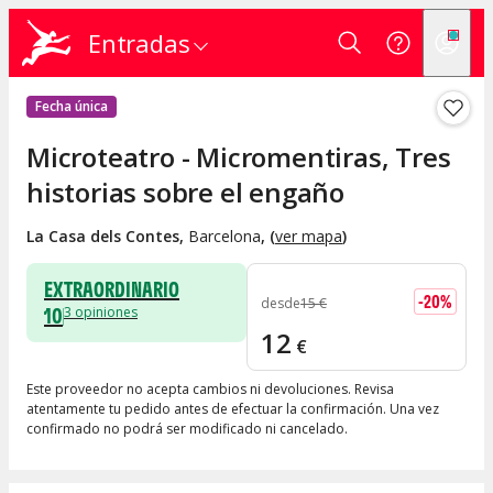
Entradas
Fecha única
Microteatro - Micromentiras, Tres
historias sobre el engaño
La Casa dels Contes
,
Barcelona
, (
ver mapa
)
EXTRAORDINARIO
-
20
%
desde
15
€
10
3
opiniones
12
€
Este proveedor no acepta cambios ni devoluciones. Revisa
atentamente tu pedido antes de efectuar la confirmación. Una vez
confirmado no podrá ser modificado ni cancelado.