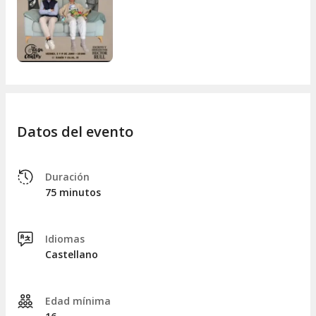
por ti mismo por qué
Micromentiras
es la obra de la que
todo el mundo habla. ¡Hazte con tus entradas y vive una
noche de teatro inolvidable!
Datos del evento
Duración
75 minutos
Idiomas
Castellano
Edad mínima