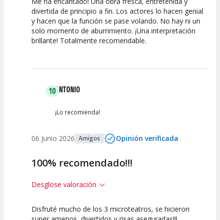
Me ha encantado! Una obra fresca, entretenida y
10
10
10
divertida de principio a fin. Los actores lo hacen genial
y hacen que la función se pase volando. No hay ni un
Calidad del
Puesta en
Interpretación
solo momento de aburrimiento. ¡Una interpretación
Espectáculo
Escena
artística
brillante! Totalmente recomendable.
ANTONIO
10
¡Lo recomienda!
06 Junio 2026
Opinión verificada
Amigos
100% recomendado!!!
Desglose valoración
Disfruté mucho de los 3 microteatros, se hicieron
10
10
10
super amenos, divertidos y risas aseguradas!!!