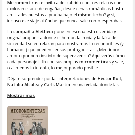
Micromentiras
te invita a descubrirlo con tres relatos que
exploran el arte de engañar, desde cenas románticas hasta
amistades puestas a prueba bajo el mismo techo? ¡y sí,
incluso ese viaje al Caribe que nunca sale como esperabas!
La
compañía Aletheia
pone en escena esta divertida y
original propuesta donde el humor, la ironía y la falta de
sinceridad se entrelazan para mostrarnos lo reconocibles (y
humanos) que pueden ser sus protagonistas. ¿Mentir por
amor o por puro instinto de supervivencia? Aquí verás cómo
cada personaje lidia con sus propias
micromentiras
y sale,
o al menos lo intenta, lo mejor parado posible.
Déjate sorprender por las interpretaciones de
Héctor Rull,
Natalia Alcolea
y
Carls Martin
en una velada donde las
risas y las situaciones inesperadas están aseguradas. Si
Mostrar más
buscas un espectáculo diferente, con historias cercanas y
personajes que podrías encontrar en tu propia vida, este plan
es para ti.
No te pierdas esta experiencia teatral única y llena de chispa,
perfecta para disfrutar con amigos, pareja o incluso en
solitario si te apetece pasar un rato divertido. Ven a descubrir