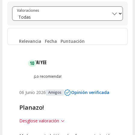
Entre 8 y 10
(
3
)
Valoraciones
Entre 6 y 8
(
0
)
Entre 4 y 6
(
0
)
Relevancia
Fecha
Puntuación
Entre 2 y 4
(
0
)
KAI YEE
10
Entre 0 y 2
(
0
)
¡Lo recomienda!
06 Junio 2026
Opinión verificada
Amigos
Planazo!
Desglose valoración