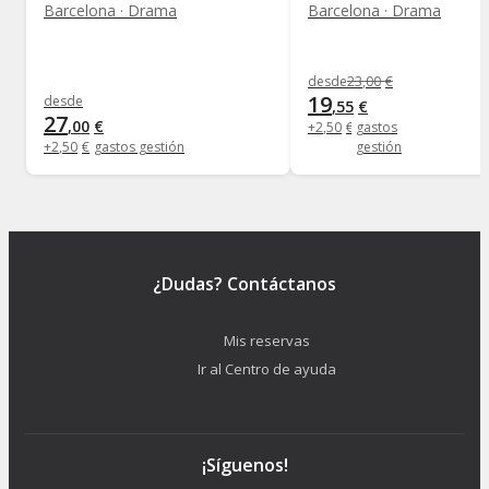
Barcelona · Drama
Barcelona · Drama
desde
23
,
00
€
19
desde
,
55
€
27
,
00
€
+
2
,
50
€
gastos
+
2
,
50
€
gastos gestión
gestión
¿Dudas? Contáctanos
Mis reservas
Ir al Centro de ayuda
¡Síguenos!