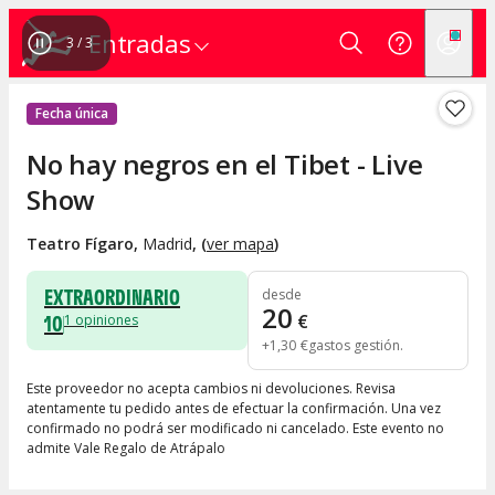
Entradas
1
/
3
Fecha única
No hay negros en el Tibet - Live
Show
Teatro Fígaro
,
Madrid
, (
ver mapa
)
EXTRAORDINARIO
desde
20
10
€
1
opiniones
+
1
,
30
€
gastos gestión
Este proveedor no acepta cambios ni devoluciones. Revisa
atentamente tu pedido antes de efectuar la confirmación. Una vez
confirmado no podrá ser modificado ni cancelado. Este evento no
admite Vale Regalo de Atrápalo