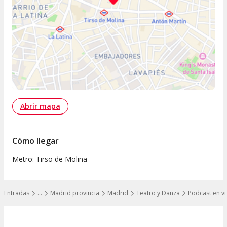
Abrir mapa
Cómo llegar
Metro: Tirso de Molina
Entradas
…
Madrid provincia
Madrid
Teatro y Danza
Podcast en vi
Mostrar todos los niveles