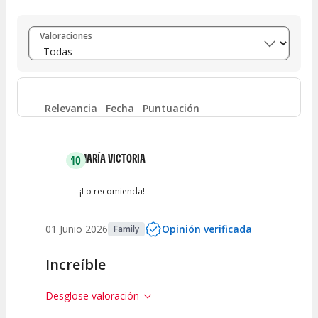
Entre 8 y 10
(
1
)
Valoraciones
Entre 6 y 8
(
0
)
Entre 4 y 6
(
0
)
Relevancia
Fecha
Puntuación
Entre 2 y 4
(
0
)
MARÍA VICTORIA
10
Entre 0 y 2
(
0
)
¡Lo recomienda!
01 Junio 2026
Opinión verificada
Family
Increíble
Desglose valoración