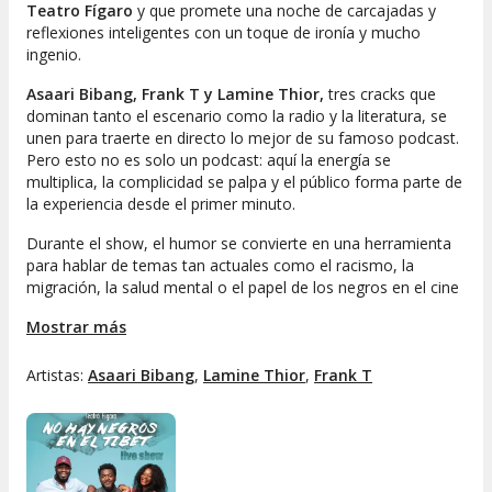
Teatro Fígaro
y que promete una noche de carcajadas y
reflexiones inteligentes con un toque de ironía y mucho
ingenio.
Asaari Bibang, Frank T y Lamine Thior,
tres cracks que
dominan tanto el escenario como la radio y la literatura, se
unen para traerte en directo lo mejor de su famoso podcast.
Pero esto no es solo un podcast: aquí la energía se
multiplica, la complicidad se palpa y el público forma parte de
la experiencia desde el primer minuto.
Durante el show, el humor se convierte en una herramienta
para hablar de temas tan actuales como el racismo, la
migración, la salud mental o el papel de los negros en el cine
español. Todo ello, con anécdotas personales, relatos de
Mostrar más
infancia en España y una visión llena de optimismo que te
hará sentirte identificado y, por supuesto, sorprendido.
Además, no dejarán pasar la importancia del Día de la Mujer
Artistas:
Asaari Bibang
,
Lamine Thior
,
Frank T
Negra, siempre desde una mirada fresca y cercana.
En un país donde la diversidad es una realidad vibrante,
No
hay negros en el Tíbet - Live Show
es mucho más que un
espectáculo: es el plan perfecto para explorar, reír y descubrir