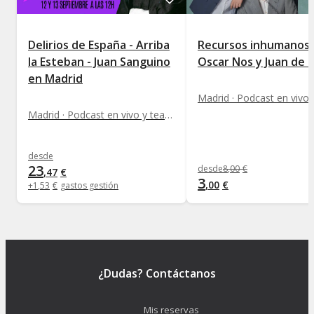
Delirios de España - Arriba
Recursos inhumanos 
la Esteban - Juan Sanguino
Oscar Nos y Juan de 
en Madrid
Madrid · Podcast en vivo y teatro interactivo
desde
23
desde
8
,
00
€
,
47
€
3
,
00
€
+
1
,
53
€
gastos gestión
¿Dudas? Contáctanos
Mis reservas