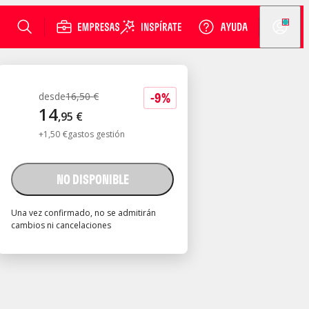
-
9
%
desde
16
,
50
€
14
,
95
€
+
1
,
50
€
gastos gestión
NO DISPONIBLE
Una vez confirmado, no se admitirán
cambios ni cancelaciones