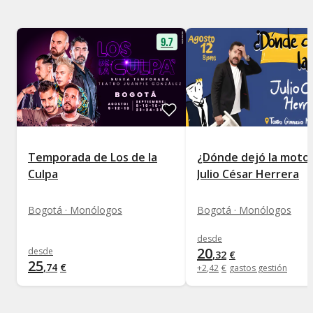
9.7
Temporada de Los de la
¿Dónde dejó la moto?
Culpa
Julio César Herrera
Bogotá · Monólogos
Bogotá · Monólogos
desde
20
desde
,
32
€
25
,
74
€
+
2
,
42
€
gastos gestión