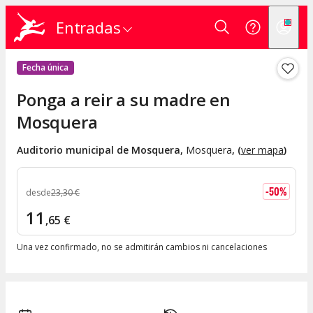
Entradas
Fecha única
Ponga a reir a su madre en
Mosquera
Auditorio municipal de Mosquera
,
Mosquera
, (
ver mapa
)
-
50
%
desde
23
,
30
€
11
,
65
€
Una vez confirmado, no se admitirán cambios ni cancelaciones