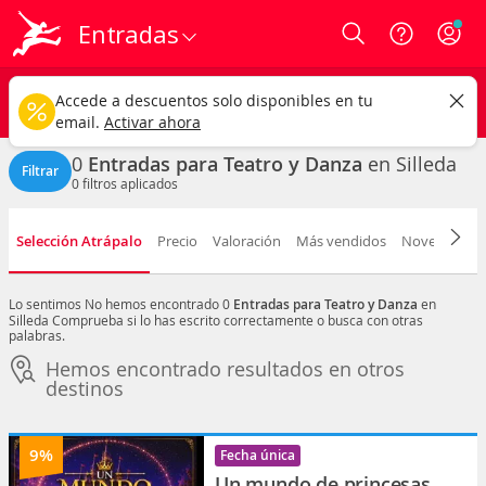
Entradas
Login
Silleda ciudad
CAMBIAR
Accede a descuentos solo disponibles en tu
Teatro y Danza
Cualquier fecha
email.
Activar ahora
0
Entradas para Teatro y Danza
en Silleda
Filtrar
0
filtros aplicados
Selección Atrápalo
Precio
Valoración
Más vendidos
Novedad
F
Lo sentimos
No hemos encontrado 0
Entradas para Teatro y Danza
en
Silleda
Comprueba si lo has escrito correctamente o busca con otras
palabras.
Hemos encontrado resultados en otros
destinos
9%
Fecha única
Un mundo de princesas