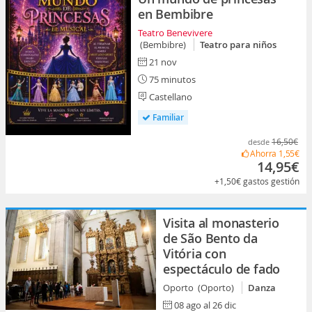
en Bembibre
Teatro Benevivere
(Bembibre)
Teatro para niños
21 nov
75 minutos
Castellano
Familiar
16,50€
desde
Ahorra
1,55€
14,95€
+1,50€
gastos gestión
Visita al monasterio
de São Bento da
Vitória con
espectáculo de fado
Oporto (Oporto)
Danza
08 ago al 26 dic