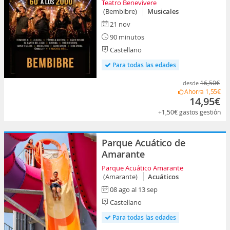
Teatro Benevivere
(Bembibre)
Musicales
21 nov
90 minutos
Castellano
Para todas las edades
16,50€
desde
Ahorra
1,55€
14,95€
+1,50€
gastos gestión
Parque Acuático de
Amarante
Parque Acuático Amarante
(Amarante)
Acuáticos
08 ago al 13 sep
Castellano
Para todas las edades