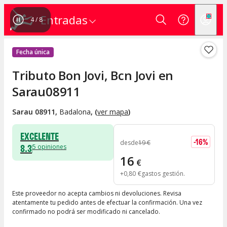
Entradas
4
/
8
Fecha única
Tributo Bon Jovi, Bcn Jovi en
Sarau08911
Sarau 08911
,
Badalona
, (
ver mapa
)
EXCELENTE
-
16
%
desde
19
€
8.3
5
opiniones
16
€
+
0
,
80
€
gastos gestión
Este proveedor no acepta cambios ni devoluciones. Revisa
atentamente tu pedido antes de efectuar la confirmación. Una vez
confirmado no podrá ser modificado ni cancelado.