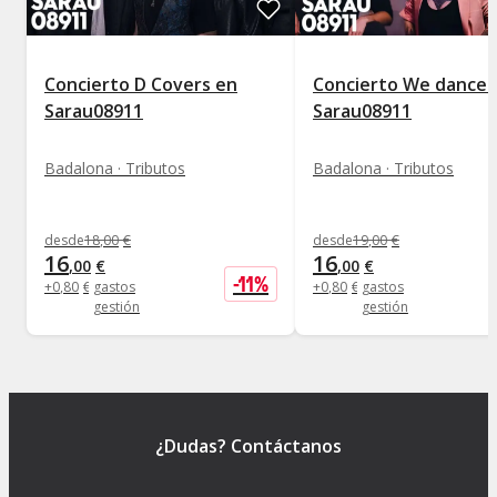
Concierto D Covers en
Concierto We dance a
Sarau08911
Sarau08911
Badalona · Tributos
Badalona · Tributos
desde
18
,
00
€
desde
19
,
00
€
16
16
,
00
€
,
00
€
-
11
%
+
0
,
80
€
gastos
+
0
,
80
€
gastos
gestión
gestión
¿Dudas? Contáctanos