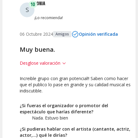
SONIA
10
S
¡Lo recomienda!
06 Octubre 2024
Opinión verificada
Amigos
Muy buena.
Desglose valoración
Increible grupo con gran potencial!! Saben como hacer
10
10
10
que el publico lo pase en grande y su calidad musical es
indiscutible.
Calidad del
Puesta en
Interpretación
Espectáculo
Escena
artística
¿Si fueras el organizador o promotor del
espectáculo que harías diferente?
Nada. Estuvo bien
¿Si pudieras hablar con el artista (cantante, actriz,
actor,...) qué le dirías?