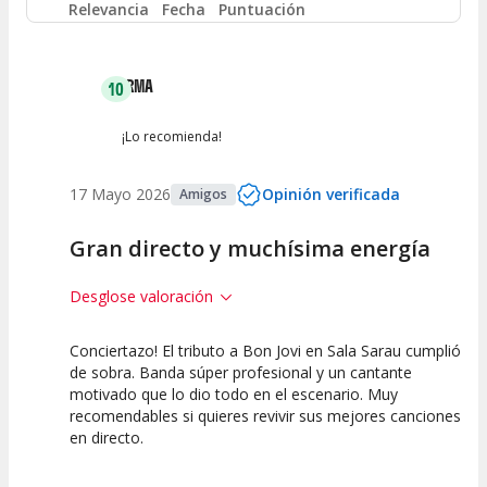
Entre 4 y 6
(
0
)
Relevancia
Fecha
Puntuación
Entre 2 y 4
(
0
)
IRMA
10
Entre 0 y 2
(
0
)
¡Lo recomienda!
17 Mayo 2026
Opinión verificada
Amigos
Gran directo y muchísima energía
Desglose valoración
Conciertazo! El tributo a Bon Jovi en Sala Sarau cumplió
10
10
10
de sobra. Banda súper profesional y un cantante
motivado que lo dio todo en el escenario. Muy
Calidad del
Puesta en
Interpretación
recomendables si quieres revivir sus mejores canciones
Espectáculo
Escena
artística
en directo.