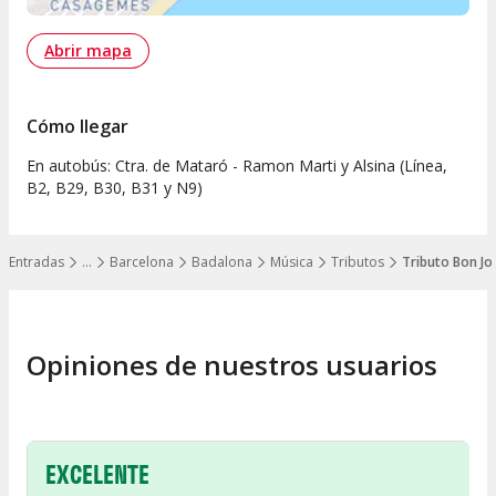
Abrir mapa
Cómo llegar
En autobús: Ctra. de Mataró - Ramon Marti y Alsina (Línea,
B2, B29, B30, B31 y N9)
Entradas
…
Barcelona
Badalona
Música
Tributos
Tributo Bon Jo
Mostrar todos los niveles
Opiniones de nuestros usuarios
EXCELENTE