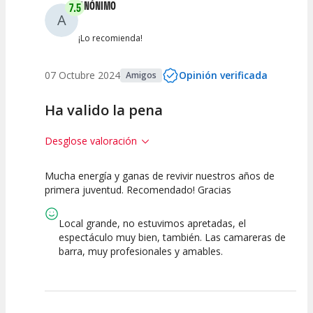
ANÓNIMO
7.5
A
¡Lo recomienda!
07 Octubre 2024
Opinión verificada
Amigos
Ha valido la pena
Desglose valoración
Mucha energía y ganas de revivir nuestros años de
7.5
7.5
7.5
primera juventud. Recomendado! Gracias
Calidad del
Puesta en
Interpretación
Espectáculo
Escena
artística
Local grande, no estuvimos apretadas, el
espectáculo muy bien, también. Las camareras de
barra, muy profesionales y amables.