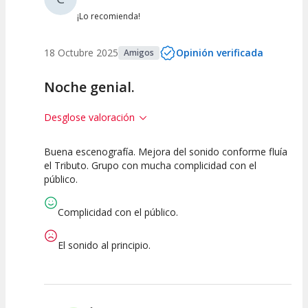
¡Lo recomienda!
18 Octubre 2025
Opinión verificada
Amigos
Noche genial.
Desglose valoración
Buena escenografía. Mejora del sonido conforme fluía
7.5
7.5
5
el Tributo. Grupo con mucha complicidad con el
público.
Calidad del
Puesta en
Interpretación
Espectáculo
Escena
artística
Complicidad con el público.
El sonido al principio.