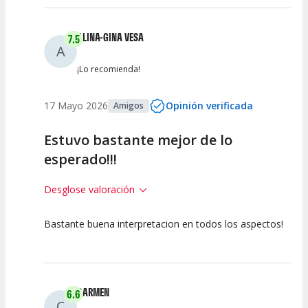
ALINA-GINA VESA
7.5
A
¡Lo recomienda!
17 Mayo 2026
Opinión verificada
Amigos
Estuvo bastante mejor de lo
esperado!!!
Desglose valoración
Bastante buena interpretacion en todos los aspectos!
7.5
7.5
7.5
Calidad del
Puesta en
Interpretación
Espectáculo
Escena
artística
CARMEN
6.6
C