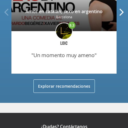
Amor en catalán, sexo en argentino
Barcelona
8.3
LOIC
"un momento muy ameno"
Explorar recomendaciones
¿Dudas? Contáctanos