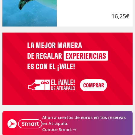
16,25€
LA MEJOR MANERA
DE REGALAR
EXPERIENCIAS
ES CON EL ¡VALE!
Ahorra cientos de euros en tus reservas
en Atrápalo.
Conoce Smart