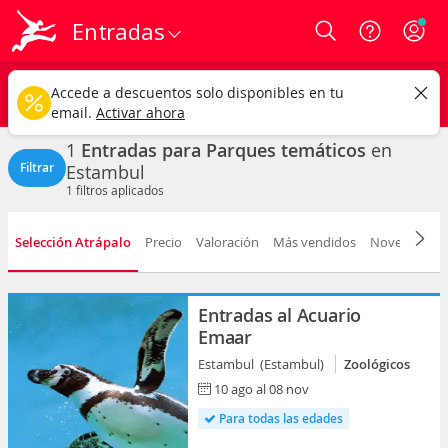
Entradas
Login
Estambul ciudad
CAMBIAR
Accede a descuentos solo disponibles en tu
Parques temáticos
Cualquier fecha
email.
Activar ahora
1
Entradas para Parques temáticos
en
Filtrar
Estambul
1
filtros aplicados
Selección Atrápalo
Precio
Valoración
Más vendidos
Novedad
F
Entradas al Acuario
Emaar
Estambul (Estambul)
Zoológicos
10 ago al 08 nov
Para todas las edades