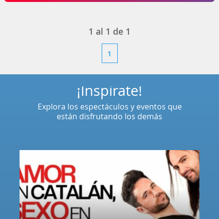
1
al
1
de
1
1
¡Inspírate!
Explora los espectáculos y eventos que
están disfrutando los demás