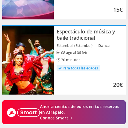
15€
Espectáculo de música y
baile tradicional
Estambul (Estambul)
Danza
08 ago al 06 feb
70 minutos
Para todas las edades
20€
Ahorra cientos de euros en tus reservas
en Atrápalo.
Conoce Smart