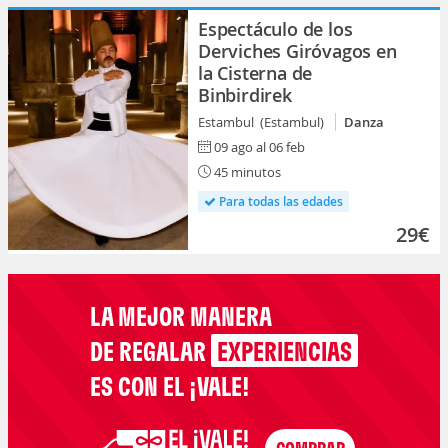
Espectáculo de los
Derviches Giróvagos en
la Cisterna de
Binbirdirek
Estambul (Estambul)
Danza
09 ago al 06 feb
45 minutos
Para todas las edades
29€
LA MEJOR MANERA
DE REGALAR
EXPERIENCIAS
ES CON EL ¡VALE!