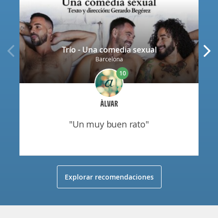
Trío - Una comedia sexual
Barcelona
10
ÀLVAR
"un muy buen rato"
Explorar recomendaciones