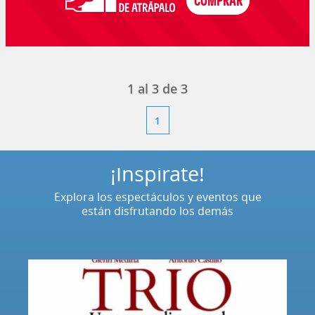
1
al
3
de
3
1
¡Inspírate!
Explora los espectáculos y eventos que
están disfrutando los demás