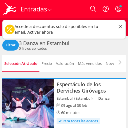
Entradas
Login
Estambul ciudad
CAMBIAR
Accede a descuentos solo disponibles en tu
Danza
Cualquier fecha
email.
Activar ahora
3 Danza en Estambul
Filtrar
0
filtros aplicados
Selección Atrápalo
Precio
Valoración
Más vendidos
Novedad
F
Espectáculo de los
Derviches Giróvagos
Estambul (Estambul)
Danza
09 ago al 08 feb
60 minutos
Para todas las edades