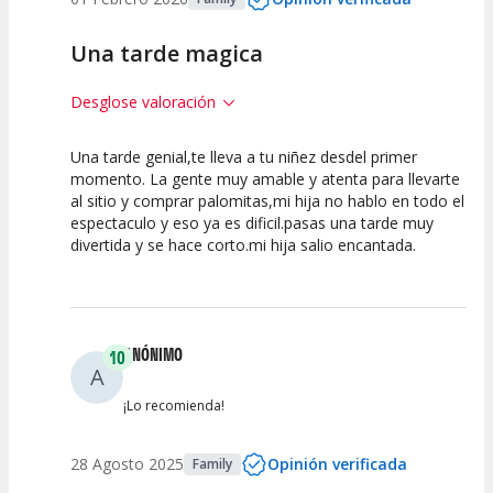
Una tarde magica
Desglose valoración
Una tarde genial,te lleva a tu niñez desdel primer
10
10
10
momento. La gente muy amable y atenta para llevarte
al sitio y comprar palomitas,mi hija no hablo en todo el
Calidad del
Puesta en
Interpretación
espectaculo y eso ya es dificil.pasas una tarde muy
Espectáculo
Escena
artística
divertida y se hace corto.mi hija salio encantada.
ANÓNIMO
10
A
¡Lo recomienda!
28 Agosto 2025
Opinión verificada
Family