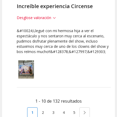
Increíble experiencia Circense
Desglose valoración
&#10024;Llegué con mi hermosa hija a ver el
10
10
10
espectáculo y nos sentaron muy cerca al escenario,
pudimos disfrutar plenamente del show, incluso
Calidad del
Puesta en
Interpretación
estuvimos muy cerca de uno de los clowns del show y
Espectáculo
Escena
artística
bos reímos mucho!!&#128378;&#127997;&#129303;
1 - 10 de 132 resultados
1
2
3
4
5