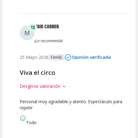
Calidad del
Puesta en
Interpretación
Espectáculo
Escena
artística
MARI CARMEN
10
M
¡Lo recomienda!
25 Mayo 2026
Opinión verificada
Family
Viva el circo
Desglose valoración
Personal muy agradable y atento. Espectáculo para
10
10
10
repetir
Calidad del
Puesta en
Interpretación
Espectáculo
Escena
artística
Todo