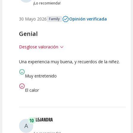
¡Lo recomienda!
30 Mayo 2026
Opinión verificada
Family
Genial
Desglose valoración
Una experiencia muy buena, y recuerdos de la niñez.
10
10
10
Calidad del
Puesta en
Interpretación
Muy entretenido
Espectáculo
Escena
artística
El calor
ALEJANDRA
10
A