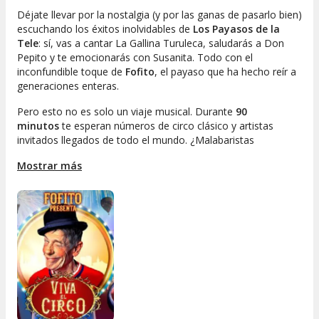
Déjate llevar por la nostalgia (y por las ganas de pasarlo bien)
escuchando los éxitos inolvidables de
Los Payasos de la
Tele
: sí, vas a cantar
La Gallina Turuleca
, saludarás a
Don
Pepito
y te emocionarás con
Susanita
. Todo con el
inconfundible toque de
Fofito
, el payaso que ha hecho reír a
generaciones enteras.
Pero esto no es solo un viaje musical. Durante
90
minutos
te esperan números de circo clásico y artistas
invitados llegados de todo el mundo. ¿Malabaristas
imposibles? Los tienes. ¿Equilibristas y acrobacias de infarto?
Mostrar más
Por supuesto. ¿Y qué tal ver la bicicleta más pequeña del
mundo? El gran Marco te sorprenderá con su destreza y buen
humor.
La experiencia se disfruta en familia, bajo una carpa
climatizada pensada para tu comodidad. El ambiente es tan
acogedor que te sentirás como en casa, pero con la emoción
de ver magia, circo y diversión a lo grande.
Artistas internacionales de primer nivel
Los mejores malabaristas y números clásicos