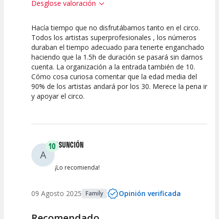
Desglose valoración
Hacía tiempo que no disfrutábamos tanto en el circo.
10
10
10
Todos los artistas superprofesionales , los números
duraban el tiempo adecuado para tenerte enganchado
Calidad del
Puesta en
Interpretación
haciendo que la 1.5h de duración se pasará sin darnos
Espectáculo
Escena
artística
cuenta. La organización a la entrada también de 10.
Cómo cosa curiosa comentar que la edad media del
90% de los artistas andará por los 30. Merece la pena ir
y apoyar el circo.
ASUNCIÓN
10
A
¡Lo recomienda!
09 Agosto 2025
Opinión verificada
Family
Recomendado