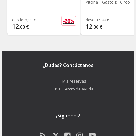
Vitoria - Gasteiz · Circo
-
20
%
desde
15
,
00
€
desde
15
,
00
€
12
12
,
00
€
,
00
€
¿Dudas? Contáctanos
Mis reservas
Ir al Centro de ayuda
¡Síguenos!