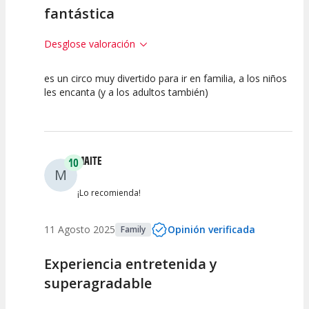
fantástica
Desglose valoración
es un circo muy divertido para ir en familia, a los niños
10
10
10
les encanta (y a los adultos también)
Calidad del
Puesta en
Interpretación
Espectáculo
Escena
artística
MAITE
10
M
¡Lo recomienda!
11 Agosto 2025
Opinión verificada
Family
Experiencia entretenida y
superagradable