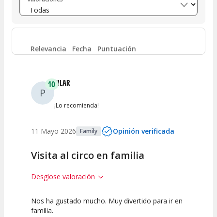
Entre 6 y 8
(
11
)
Entre 4 y 6
(
4
)
Relevancia
Fecha
Puntuación
Entre 2 y 4
(
0
)
PILAR
10
P
Entre 0 y 2
(
1
)
¡Lo recomienda!
11 Mayo 2026
Opinión verificada
Family
Visita al circo en familia
Desglose valoración
Nos ha gustado mucho. Muy divertido para ir en
10
10
10
familia.