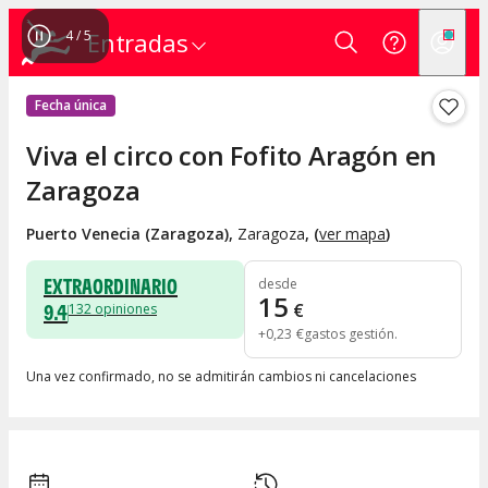
4
/
5
Entradas
Fecha única
Viva el circo con Fofito Aragón en
Zaragoza
Puerto Venecia (Zaragoza)
,
Zaragoza
, (
ver mapa
)
EXTRAORDINARIO
desde
15
9.4
€
132
opiniones
+
0
,
23
€
gastos gestión
Una vez confirmado, no se admitirán cambios ni cancelaciones