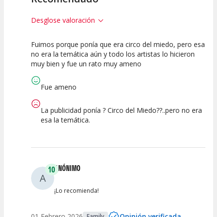
Desglose valoración
Fuimos porque ponía que era circo del miedo, pero esa
10
10
10
no era la temática aún y todo los artistas lo hicieron
muy bien y fue un rato muy ameno
Calidad del
Puesta en
Interpretación
Espectáculo
Escena
artística
Fue ameno
La publicidad ponía ? Circo del Miedo??..pero no era
esa la temática.
ANÓNIMO
10
A
¡Lo recomienda!
01 Febrero 2026
Opinión verificada
Family