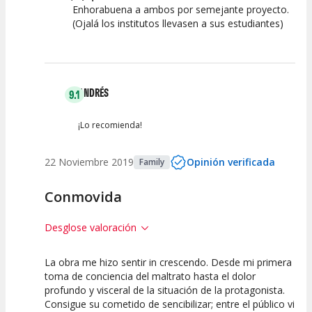
Enhorabuena a ambos por semejante proyecto.
(Ojalá los institutos llevasen a sus estudiantes)
ANDRÉS
9.1
¡Lo recomienda!
22 Noviembre 2019
Opinión verificada
Family
Conmovida
Desglose valoración
La obra me hizo sentir in crescendo. Desde mi primera
10
7.5
10
toma de conciencia del maltrato hasta el dolor
profundo y visceral de la situación de la protagonista.
Calidad del
Puesta en
Interpretación
Consigue su cometido de sencibilizar; entre el público vi
Espectáculo
Escena
artística