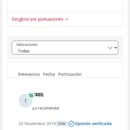
Desglose por puntuaciones
Entre 8 y 10
(
84
)
Valoraciones
Entre 6 y 8
(
3
)
Entre 4 y 6
(
2
)
Relevancia
Fecha
Puntuación
Entre 2 y 4
(
1
)
ISABEL
10
I
Entre 0 y 2
(
0
)
¡Lo recomienda!
20 Noviembre 2019
Opinión verificada
Solo