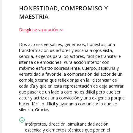
HONESTIDAD, COMPROMISO Y
MAESTRIA
Desglose valoración
Dos actores versátiles, generosos, honestos, una
10
10
10
transformación de actores y escena a ojos vista,
sencilla, exigente para los actores, fácil de transitar e
Calidad del
Puesta en
Interpretación
intensa de emociones. Pura acción interior con
Espectáculo
Escena
artística
máximo esfuerzo sobresaliente. Cuerpo, sabiduría y
versatilidad a favor de la comprensión del actor de un
complejo tema que reflexionas en la "distancia" de
cada día y que en esta representación de deja admirar
que pasar de un lado a otro no es difícil pero que ser
actor y actriz es una convicción y una exigencia porque
hacen fácil lo difícil y ayudan a comunicar lo que se
silencia. Gracias
Intérpretes, dirección, simultaneidad acción
escénica y elementos técnicos que ponen el