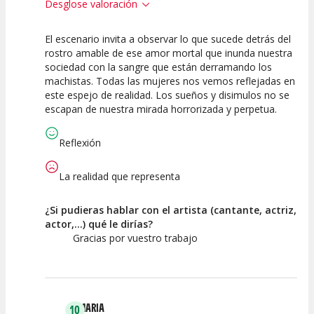
Desglose valoración
El escenario invita a observar lo que sucede detrás del
10
10
10
rostro amable de ese amor mortal que inunda nuestra
sociedad con la sangre que están derramando los
Calidad del
Puesta en
Interpretación
machistas. Todas las mujeres nos vemos reflejadas en
Espectáculo
Escena
artística
este espejo de realidad. Los sueños y disimulos no se
escapan de nuestra mirada horrorizada y perpetua.
Reflexión
La realidad que representa
¿Si pudieras hablar con el artista (cantante, actriz,
actor,...) qué le dirías?
Gracias por vuestro trabajo
MARIA
10