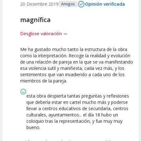
20 Diciembre 2019
Opinión verificada
Amigos
magnífica
Desglose valoración
Me ha gustado mucho tanto la estructura de la obra
10
10
10
como la interpretación. Recoge la realidad y evolución
de una relación de pareja en la que se va manifestando
Calidad del
Puesta en
Interpretación
esa violencia sutil y manifiesta, cada vez más, y los
Espectáculo
Escena
artística
sentimientos que van invadiendo a cada uno de los
miembros de la pareja.
esta obra despierta tantas preguntas y reflexiones
que debería estar en cartel mucho más y poderse
llevar a centros educativos de secundaria, centros
culturales, ayuntamientos... el día 18 hubo un
coloquio tras la representación, y fue muy muy
bueno.