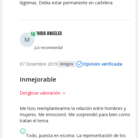
lágrimas. Debía estar permanente en cartelera.
MARIA ANGELES
10
M
¡Lo recomienda!
07 Diciembre 2019
Opinión verificada
Amigos
Inmejorable
Desglose valoración
Me hizo reemplantearme la relación entre hombres y
10
10
10
mujeres. Me emocionó. Me sorprendió para bien como
tratan el tema.
Calidad del
Puesta en
Interpretación
Espectáculo
Escena
artística
Todo, puesta en escena. La representación de los