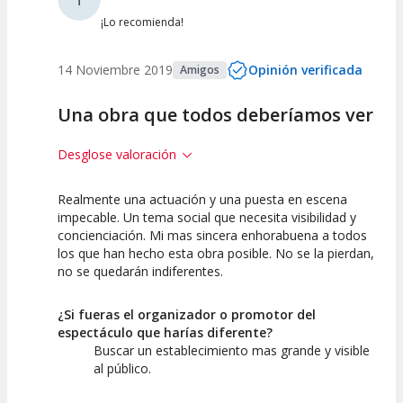
¡Lo recomienda!
14 Noviembre 2019
Opinión verificada
Amigos
Una obra que todos deberíamos ver
Desglose valoración
Realmente una actuación y una puesta en escena
10
10
10
impecable. Un tema social que necesita visibilidad y
concienciación. Mi mas sincera enhorabuena a todos
Calidad del
Puesta en
Interpretación
los que han hecho esta obra posible. No se la pierdan,
Espectáculo
Escena
artística
no se quedarán indiferentes.
¿Si fueras el organizador o promotor del
espectáculo que harías diferente?
Buscar un establecimiento mas grande y visible
al público.