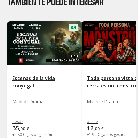
TAMBIÉN TE PUEDE INTERESAR
8.4
Escenas de la vida
Toda persona vista d
conyugal
cerca es un monstru
Madrid · Drama
Madrid · Drama
desde
desde
35
12
,
00
€
,
00
€
+
2
,
80
€
gastos gestión
+
1
,
90
€
gastos gestión