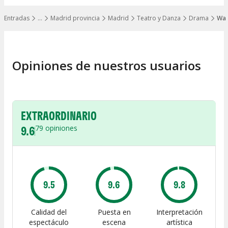
Entradas
…
Madrid provincia
Madrid
Teatro y Danza
Drama
Wak
Mostrar todos los niveles
Opiniones de nuestros usuarios
EXTRAORDINARIO
9.6
79
opiniones
9.5
9.6
9.8
Calidad del
Puesta en
Interpretación
espectáculo
escena
artística