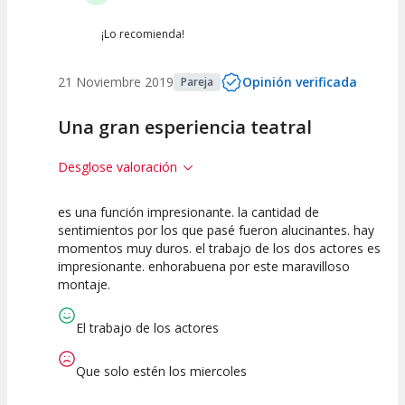
¡Lo recomienda!
21 Noviembre 2019
Opinión verificada
Pareja
Una gran esperiencia teatral
Desglose valoración
es una función impresionante. la cantidad de
10
10
10
sentimientos por los que pasé fueron alucinantes. hay
momentos muy duros. el trabajo de los dos actores es
Calidad del
Puesta en
Interpretación
impresionante. enhorabuena por este maravilloso
Espectáculo
Escena
artística
montaje.
El trabajo de los actores
Que solo estén los miercoles