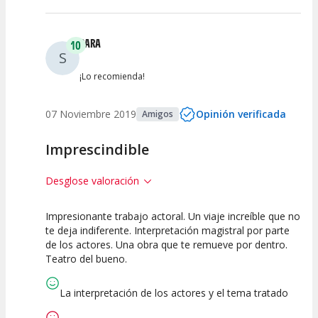
SARA
10
S
¡Lo recomienda!
07 Noviembre 2019
Opinión verificada
Amigos
Imprescindible
Desglose valoración
Impresionante trabajo actoral. Un viaje increíble que no
10
10
10
te deja indiferente. Interpretación magistral por parte
de los actores. Una obra que te remueve por dentro.
Calidad del
Puesta en
Interpretación
Teatro del bueno.
Espectáculo
Escena
artística
La interpretación de los actores y el tema tratado