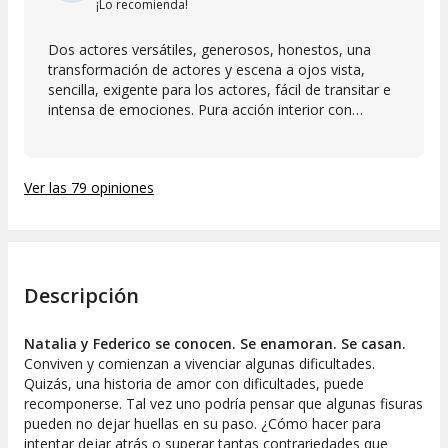
¡Lo recomienda!
Dos actores versátiles, generosos, honestos, una
transformación de actores y escena a ojos vista,
sencilla, exigente para los actores, fácil de transitar e
intensa de emociones. Pura acción interior con
máximo esfuerzo sobresaliente. Cuerpo, sabiduría y
versatilidad a favor de la comprensión del actor de un
complejo tema que reflexionas en la "distancia" de
Ver las 79 opiniones
cada día y que en esta representación de deja admirar
que pasar de un lado a otro no es difícil pero que ser
actor y actriz es una convicción y una exigencia
porque hacen fácil lo difícil y ayudan a comunicar lo
que se silencia. Gracias
Descripción
Natalia y Federico se conocen. Se enamoran. Se casan.
Conviven y comienzan a vivenciar algunas dificultades.
Quizás, una historia de amor con dificultades, puede
recomponerse. Tal vez uno podría pensar que algunas fisuras
pueden no dejar huellas en su paso. ¿Cómo hacer para
intentar dejar atrás o superar tantas contrariedades que