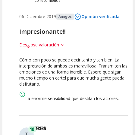
¡Lo recomienda!
06 Diciembre 2019
Opinión verificada
Amigos
Impresionante!!
Desglose valoración
Cómo con poco se puede decir tanto y tan bien. La
10
10
10
interpretación de ambos es maravillosa. Transmiten las
emociones de una forma increíble. Espero que sigan
Calidad del
Puesta en
Interpretación
mucho tiempo en cartel para que mucha gente pueda
Espectáculo
Escena
artística
disfrutarlo.
La enorme sensibilidad que destilan los actores.
TERESA
10
T