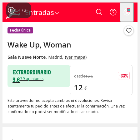
1
/
3
Entradas
Fecha única
Wake Up, Woman
Sala Nueve Norte
,
Madrid
, (
ver mapa
)
EXTRAORDINARIO
-
33
%
desde
18
€
9.6
79
opiniones
12
€
Este proveedor no acepta cambios ni devoluciones. Revisa
atentamente tu pedido antes de efectuar la confirmación. Una vez
confirmado no podrá ser modificado ni cancelado.