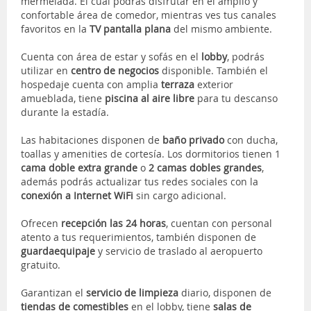
mermelada. El cual podrás disfrutar en el amplio y
confortable área de comedor, mientras ves tus canales
favoritos en la
TV pantalla plana
del mismo ambiente.
Cuenta con área de estar y sofás en el
lobby
, podrás
utilizar en
centro de negocios
disponible. También el
hospedaje cuenta con amplia
terraza
exterior
amueblada, tiene
piscina al aire libre
para tu descanso
durante la estadía.
Las habitaciones disponen de
baño privado
con ducha,
toallas y amenities de cortesía. Los dormitorios tienen 1
cama doble extra grande
o
2 camas dobles grandes
,
además podrás actualizar tus redes sociales con la
conexión a Internet WiFi
sin cargo adicional.
Ofrecen
recepción las 24 horas
, cuentan con personal
atento a tus requerimientos, también disponen de
guardaequipaje
y servicio de traslado al aeropuerto
gratuito.
Garantizan el
servicio de limpieza
diario, disponen de
tiendas de comestibles
en el lobby, tiene
salas de