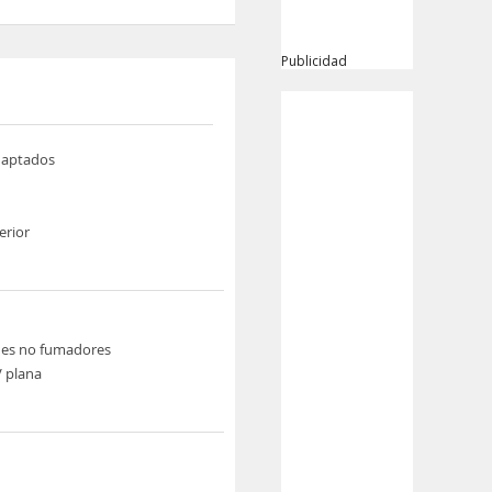
Publicidad
daptados
erior
nes no fumadores
V plana