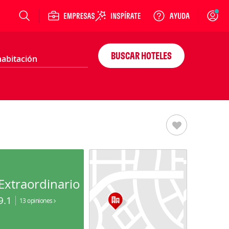
Login
BUSCAR HOTELES
Extraordinario
9.1
13 opiniones