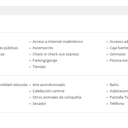
Acceso a Internet inalámbrico
Accesos a
as públicas
Ascensor/es
Caja fuerte
cas
Check-in check-out express
Gimnasio
Parking/garaje
Piscina ext
Tiendas
ilidad reducida
Aire acondicionado
Baño
Calefacción central
Habitacio
Otros animales de compañía
Pantalla T
Secador
Teléfono