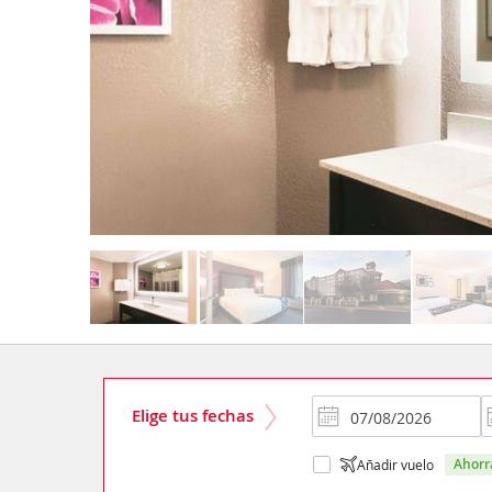
Elige tus fechas
ahor
Añadir vuelo