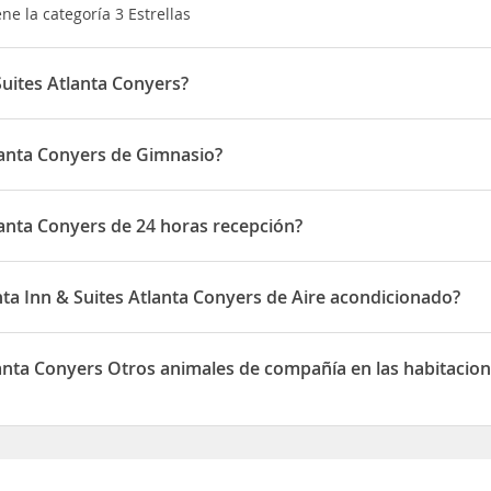
ne la categoría 3 Estrellas
Suites Atlanta Conyers?
está situado en 1184 Dogwood Drive
tlanta Conyers de Gimnasio?
rs dispone de Gimnasio
lanta Conyers de 24 horas recepción?
rs dispone de 24 horas recepción
nta Inn & Suites Atlanta Conyers de Aire acondicionado?
ites Atlanta Conyers disponen de Aire acondicionado
lanta Conyers Otros animales de compañía en las habitacio
ers permite Otros animales de compañía en las habitaciones