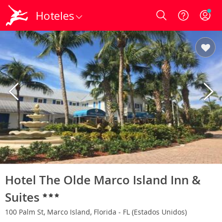
Hoteles
Login
Hotel The Olde Marco Island Inn &
Suites
100 Palm St, Marco Island, Florida - FL (Estados Unidos)