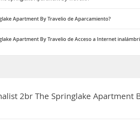
t By Travelio está situado en Jl. Raya Rawa Bugel No.10
nglake Apartment By Travelio de Aparcamiento?
tment By Travelio dispone de Aparcamiento
glake Apartment By Travelio de Acceso a Internet inalámbr
ment By Travelio dispone de Acceso a Internet inalámbrico
alist 2br The Springlake Apartment B