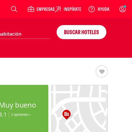
Login
BUSCAR HOTELES
Muy bueno
8.1
2 opiniones