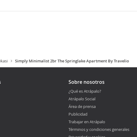
kasi
Simply Minimalist 2br The Springlake Apartment By Travelio
s
Sobre nosotros
¿Qué es Atrápalo?
Atrápalo Social
Área de prensa
Publicidad
Trabajar en Atrápalo
Términos y condiciones generales