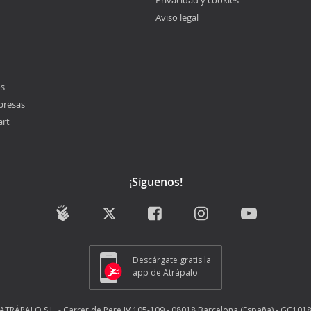
Privacidad y cookies
Aviso legal
os
presas
art
¡Síguenos!
Descárgate gratis la
app de Atrápalo
ATRÁPALO S.L. - Carrer de Pere IV 105-109 - 08018 Barcelona (España) - GC101