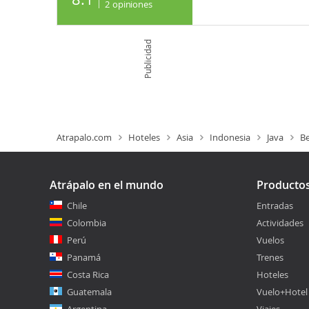
2
opiniones
Publicidad
Atrapalo.com
Hoteles
Asia
Indonesia
Java
Be
Atrápalo en el mundo
Producto
Chile
Entradas
Colombia
Actividades
Perú
Vuelos
Panamá
Trenes
Costa Rica
Hoteles
Guatemala
Vuelo+Hotel