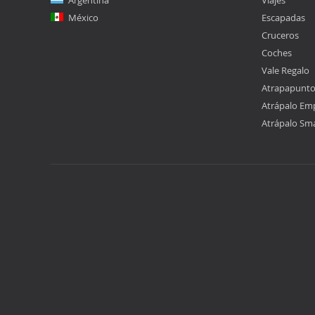
Argentina
Viajes
México
Escapadas
Cruceros
Coches
Vale Regalo
Atrapapunt
Atrápalo Em
Atrápalo Sm