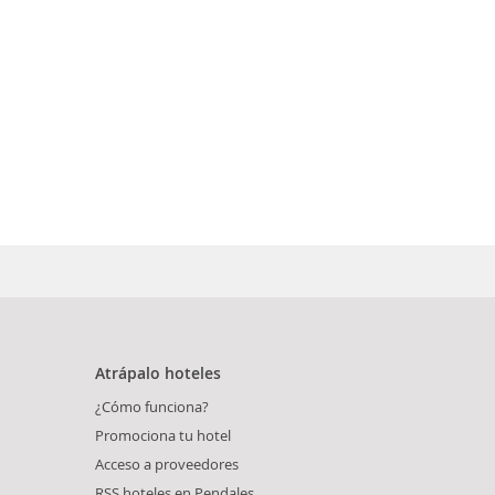
Atrápalo hoteles
¿Cómo funciona?
Promociona tu hotel
Acceso a proveedores
RSS hoteles en Pendales