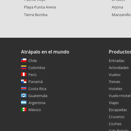
Playa Punta Arena
Arjona
Tierra Bomba
Manzanillo
Atrápalo en el mundo
Producto
Chile
Entradas
Colombia
Actividades
Perú
Vuelos
Panamá
Trenes
Costa Rica
Hoteles
Guatemala
Vuelo+Hotel
Argentina
Viajes
México
Escapadas
Cruceros
Coches
Vale Regalo