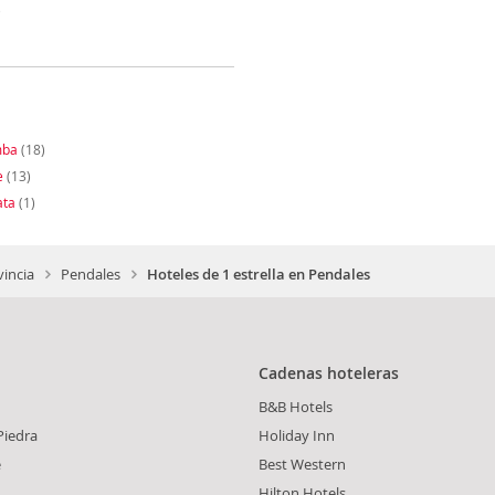
)
mba
(18)
e
(13)
ata
(1)
vincia
Pendales
Hoteles de 1 estrella en Pendales
Cadenas hoteleras
B&B Hotels
Piedra
Holiday Inn
e
Best Western
Hilton Hotels