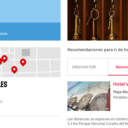
iones
Recomendaciones para ti de hot
Recom
ORDENAR POR:
LES
Hotel 
Playa Bl
Pendales
1)
Las distancias se expresan en número
3,3 km Parque Nacional Corales del Ros