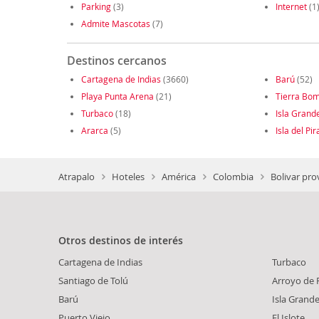
Parking
(3)
Internet
(1
Admite Mascotas
(7)
Destinos cercanos
Cartagena de Indias
(3660)
Barú
(52)
Playa Punta Arena
(21)
Tierra Bo
Turbaco
(18)
Isla Grand
Ararca
(5)
Isla del Pir
Atrapalo
Hoteles
América
Colombia
Bolivar pro
Otros destinos de interés
Cartagena de Indias
Turbaco
Santiago de Tolú
Arroyo de 
Barú
Isla Grand
Puerto Viejo
El Islote