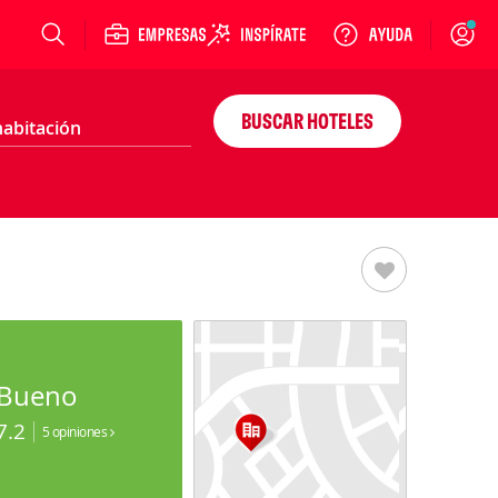
Login
BUSCAR HOTELES
Bueno
7.2
5 opiniones