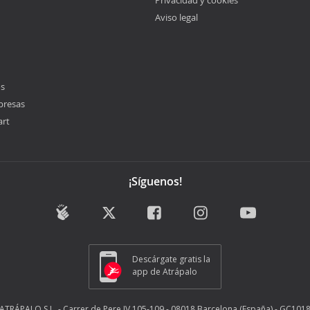
Privacidad y cookies
Aviso legal
os
presas
art
¡Síguenos!
Descárgate gratis la
app de Atrápalo
ATRÁPALO S.L. - Carrer de Pere IV 105-109 - 08018 Barcelona (España) - GC101