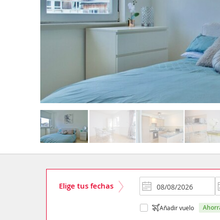
Elige tus fechas
ahor
Añadir vuelo