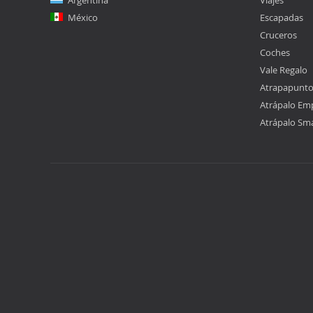
Argentina
Viajes
México
Escapadas
Cruceros
Coches
Vale Regalo
Atrapapunt
Atrápalo Em
Atrápalo Sm