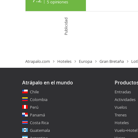
5
opiniones
Publicidad
Atrapalo.com
Hoteles
Europa
Gran Bretaña
Lot
Atrápalo en el mundo
Producto
Chile
Entradas
Colombia
Actividades
Perú
Vuelos
Panamá
Trenes
Costa Rica
Hoteles
Guatemala
Vuelo+Hotel