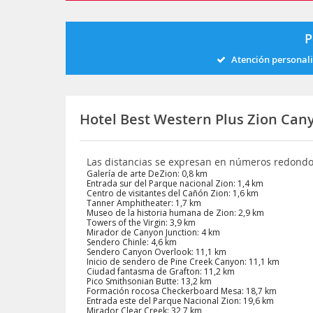
P
Atención personal
Hotel Best Western Plus Zion Can
Las distancias se expresan en números redond
Galería de arte DeZion: 0,8 km
Entrada sur del Parque nacional Zion: 1,4 km
Centro de visitantes del Cañón Zion: 1,6 km
Tanner Amphitheater: 1,7 km
Museo de la historia humana de Zion: 2,9 km
Towers of the Virgin: 3,9 km
Mirador de Canyon Junction: 4 km
Sendero Chinle: 4,6 km
Sendero Canyon Overlook: 11,1 km
Inicio de sendero de Pine Creek Canyon: 11,1 km
Ciudad fantasma de Grafton: 11,2 km
Pico Smithsonian Butte: 13,2 km
Formación rocosa Checkerboard Mesa: 18,7 km
Entrada este del Parque Nacional Zion: 19,6 km
Mirador Clear Creek: 32,7 km