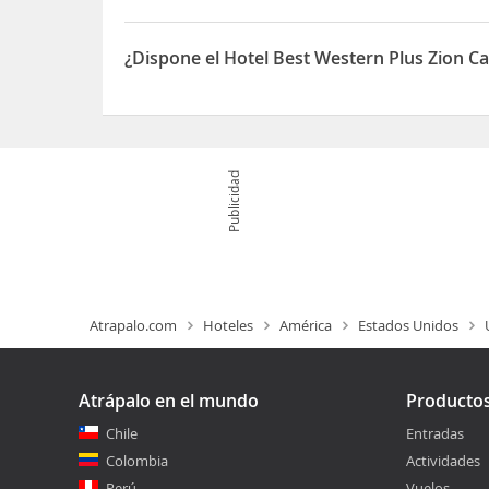
El Hotel Best Western Plus Zion Canyon Inn & Suit
¿Dispone el Hotel Best Western Plus Zion C
Sí, el Hotel Best Western Plus Zion Canyon Inn &
Publicidad
Atrapalo.com
Hoteles
América
Estados Unidos
Atrápalo en el mundo
Producto
Chile
Entradas
Colombia
Actividades
Perú
Vuelos