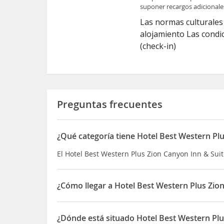
suponer recargos adicionale
Las normas culturales 
alojamiento Las condic
(check-in)
Preguntas frecuentes
¿Qué categoría tiene Hotel Best Western Pl
El Hotel Best Western Plus Zion Canyon Inn & Suite
¿Cómo llegar a Hotel Best Western Plus Zio
Si decides alojarte en Best Western Plus Zion Can
Parque Nacional Zion), a menos de cinco minutos
¿Dónde está situado Hotel Best Western Plu
este hotel se encuentra a 19,6 km de Entrada est