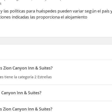
s
y las políticas para huéspedes pueden variar según el país y
iones indicadas las proporciona el alojamiento
us Zion Canyon Inn & Suites?
s tiene la categoría 2 Estrellas
n Canyon Inn & Suites?
yon Inn & Suites, te encontrarás en una fantástica zona de Springd
 en coche de Entrada sur del Parque nacional Zion y Galería de ar
s Zion Canyon Inn & Suites?
e del Parque Nacional Zion y a 1,7 km de Tanner Amphitheater