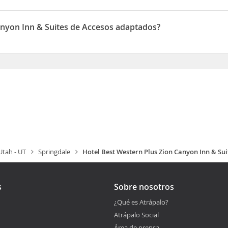
es está situado en 668 Zion Park Blvd
anyon Inn & Suites de Accesos adaptados?
 Suites dispone de Accesos adaptados
Utah - UT
Springdale
Hotel Best Western Plus Zion Canyon Inn & Sui
s
Sobre nosotros
¿Qué es Atrápalo?
Atrápalo Social
Área de prensa