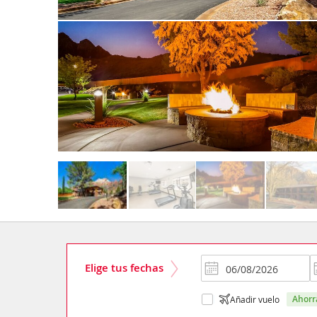
Elige tus fechas
ahor
Añadir vuelo