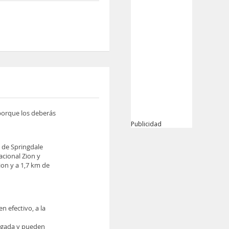
 porque los deberás
Publicidad
a de Springdale
acional Zion y
ion y a 1,7 km de
n efectivo, a la
legada y pueden