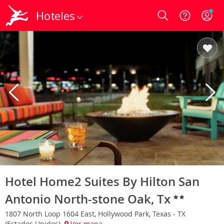
Hoteles
Login
Hotel Home2 Suites By Hilton San
Antonio North-stone Oak, Tx
1807 North Loop 1604 East, Hollywood Park, Texas - TX
(Estados Unidos)
Ver mapa