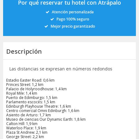
Por qué reservar tu hotel con Atrápalo
Atención personalizada
Pago 100% seguro
Mejor precio garantizado
Descripción
Las distancias se expresan en números redondos
Estadio Easter Road: 0,6 km
Princes Street: 1,2 km
Palacio de Holyroodhouse: 1,4 km
Royal Mile: 1,4 km
Puerto de Edimburgo: 1,5 km
Parlamento escocés: 1,5 km
Edinburgh Playhouse Theatre: 1,6 km
Centro comercial Omni Edinburgh: 1,6 km
Asiento de Arturo: 1,7 km
Museo de ciencias Our Dynamic Earth: 1,8 km
Calton Hill: 1,9 km
Waterloo Place: 1,9 km
Plaza St Andrew: 2,1 km
George Street: 2,2 km