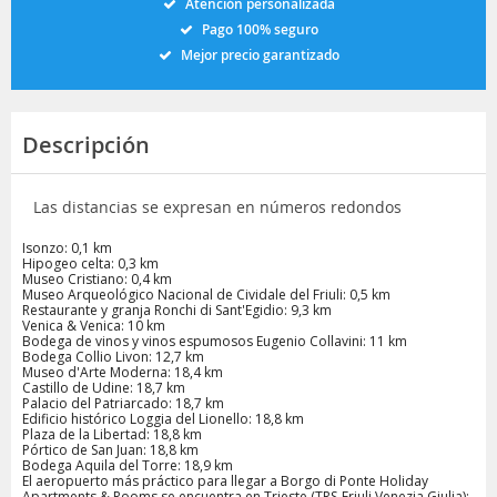
Atención personalizada
Pago 100% seguro
Mejor precio garantizado
Descripción
Las distancias se expresan en números redondos
Isonzo: 0,1 km
Hipogeo celta: 0,3 km
Museo Cristiano: 0,4 km
Museo Arqueológico Nacional de Cividale del Friuli: 0,5 km
Restaurante y granja Ronchi di Sant'Egidio: 9,3 km
Venica & Venica: 10 km
Bodega de vinos y vinos espumosos Eugenio Collavini: 11 km
Bodega Collio Livon: 12,7 km
Museo d'Arte Moderna: 18,4 km
Castillo de Udine: 18,7 km
Palacio del Patriarcado: 18,7 km
Edificio histórico Loggia del Lionello: 18,8 km
Plaza de la Libertad: 18,8 km
Pórtico de San Juan: 18,8 km
Bodega Aquila del Torre: 18,9 km
El aeropuerto más práctico para llegar a Borgo di Ponte Holiday
Apartments & Rooms se encuentra en Trieste (TRS-Friuli Venezia Giulia):