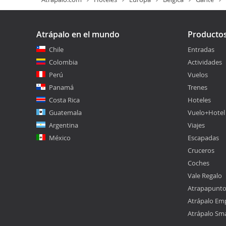
Atrápalo en el mundo
Producto
Chile
Entradas
Colombia
Actividades
Perú
Vuelos
Panamá
Trenes
Costa Rica
Hoteles
Guatemala
Vuelo+Hotel
Argentina
Viajes
México
Escapadas
Cruceros
Coches
Vale Regalo
Atrapapunt
Atrápalo Em
Atrápalo Sm