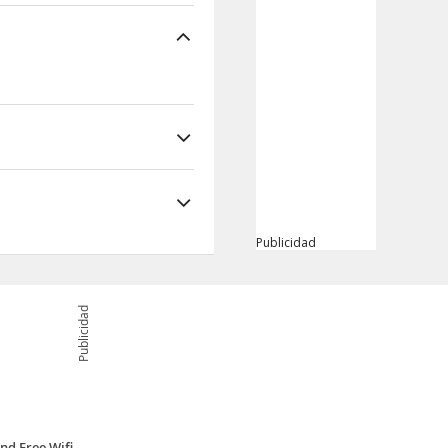
 de Zottegem Además,
Publicidad
Publicidad
nd Free Wifi