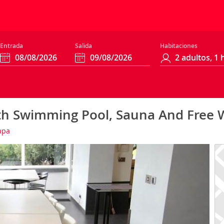
Entrada
Salida
Habitaciones
ith Swimming Pool, Sauna And Free W
apa