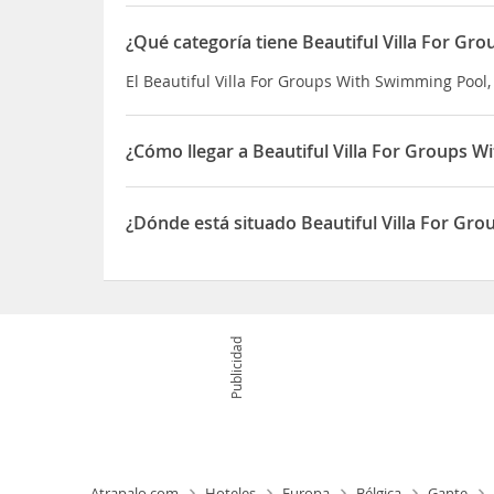
¿Qué categoría tiene Beautiful Villa For G
El Beautiful Villa For Groups With Swimming Pool, 
¿Cómo llegar a Beautiful Villa For Groups 
Esta villa de Zottegem está a menos de 15 minut
esta villa se encuentra a 12,1 km de Ayuntamien
¿Dónde está situado Beautiful Villa For Gr
El Beautiful Villa For Groups With Swimming Pool
Publicidad
Atrapalo.com
Hoteles
Europa
Bélgica
Gante