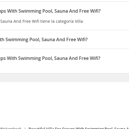
roups With Swimming Pool, Sauna And Free Wifi?
Sauna And Free Wifi tiene la categoría Villa
With Swimming Pool, Sauna And Free Wifi?
os en coche de Cripta de Egmont y Museo Arqueológico Provincial
to de Geraardsbergen y a 12,2 km de Estatua Manneken Pis
oups With Swimming Pool, Sauna And Free Wifi?
, Sauna And Free Wifi está situado en Langestraat 100
Wolvenhoek
Beautiful Villa For Groups With Swimming Pool, Sauna A