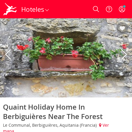
Hoteles
Login
Quaint Holiday Home In
Berbiguières Near The Forest
Le Communal, Berbiguières, Aquitania (Francia)
Ver
mapa