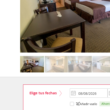
Elige tus fechas
ahor
Añadir vuelo