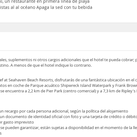
i, un restaurante en primera línea de playa
tas al al océano Apaga la sed con tu bebida
ocales, suplementos ni otros cargos adicionales que el hotel te pueda cobrar;
tino. A menos de que el hotel indique lo contrario.
eef at Seahaven Beach Resorts, disfrutarás de una fantástica ubicación en e
nutos en coche de Parque acuático Shipwreck Island Waterpark y Frank Brow
se encuentra a 2,2 km de Pier Park (centro comercial) y a 7,3 km de Ripley's 
 un recargo por cada persona adicional, según la política del alojamiento
 un documento de identidad oficial con foto y una tarjeta de crédito o débit
ier gasto imprevisto
 se pueden garantizar, están sujetas a disponibilidad en el momento de la l
s