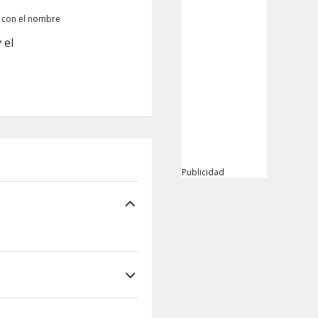
e con el nombre
 el
Publicidad
Panama City Beach, a
te hotel de playa