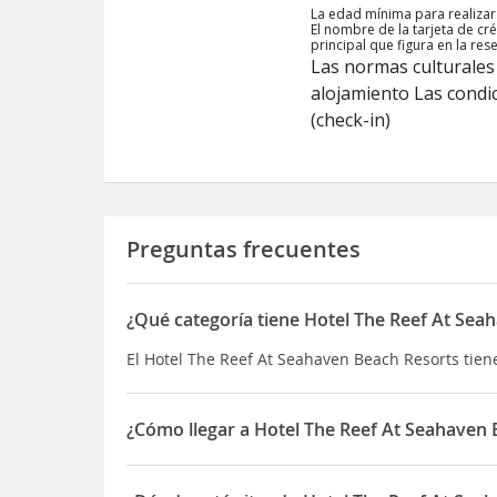
La edad mínima para realizar
El nombre de la tarjeta de c
principal que figura en la res
Las normas culturales 
alojamiento Las condic
(check-in)
Preguntas frecuentes
¿Qué categoría tiene Hotel The Reef At Sea
El Hotel The Reef At Seahaven Beach Resorts tiene 
¿Cómo llegar a Hotel The Reef At Seahaven
Si decides alojarte en The Reef at Seahaven Beach
solo cinco minutos en coche de Parque acuático 