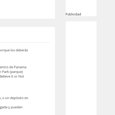
Publicidad
 porque los deberás
l centro de Panama
n Park (parque)
Believe It or Not
o, o un depósito en
legada y pueden