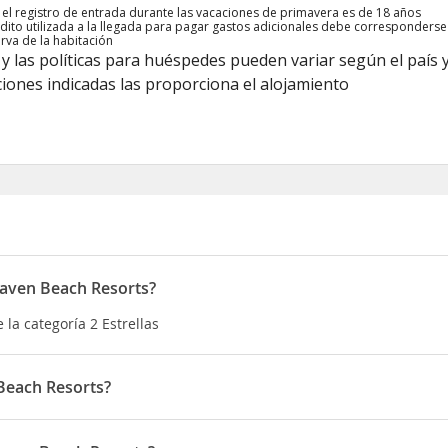
 el registro de entrada durante las vacaciones de primavera es de 18 años
rédito utilizada a la llegada para pagar gastos adicionales debe corresponders
erva de la habitación
y las políticas para huéspedes pueden variar según el país y
iones indicadas las proporciona el alojamiento
haven Beach Resorts?
la categoría 2 Estrellas
 Beach Resorts?
 Resorts, disfrutarás de una fantástica ubicación en el centro de 
Shipwreck Island Waterpark y Frank Brown Park (parque) Además, es