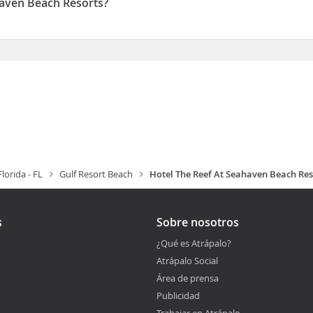
haven Beach Resorts?
l) y a 7,3 km de Ripley's Believe It or Not (centro de ocio)
á situado en 15285 Front Beach Road
Florida - FL
Gulf Resort Beach
Hotel The Reef At Seahaven Beach Res
s
Sobre nosotros
¿Qué es Atrápalo?
Atrápalo Social
Área de prensa
Publicidad
Trabajar en Atrápalo