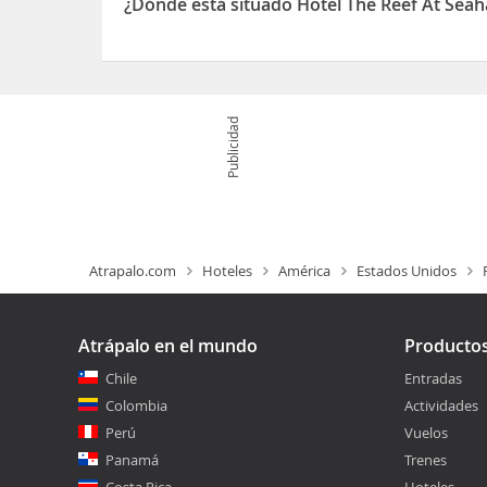
¿Dónde está situado Hotel The Reef At Sea
se encuentra a 2,2 km de Pier Park (centro comercia
El Hotel The Reef At Seahaven Beach Resorts est
Publicidad
Atrapalo.com
Hoteles
América
Estados Unidos
Atrápalo en el mundo
Producto
Chile
Entradas
Colombia
Actividades
Perú
Vuelos
Panamá
Trenes
Costa Rica
Hoteles