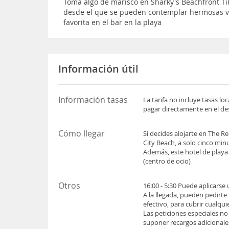
Toma algo de marisco en Sharky's Beachfront Tik
desde el que se pueden contemplar hermosas vis
favorita en el bar en la playa
Información útil
Información tasas
La tarifa no incluye tasas l
pagar directamente en el des
Cómo llegar
Si decides alojarte en The R
City Beach, a solo cinco mi
Además, este hotel de playa 
(centro de ocio)
Otros
16:00 - 5:30 Puede aplicarse
A la llegada, pueden pedirte
efectivo, para cubrir cualqu
Las peticiones especiales no
suponer recargos adicionale