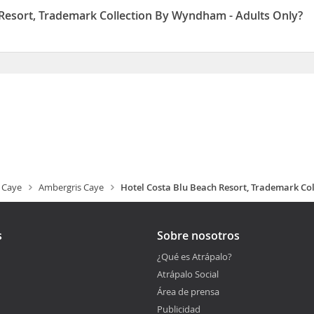
o limitado Pon la guinda en el pastel a un día fantástico con una b
 Resort, Trademark Collection By Wyndham - Adults Only?
 desayuno a la carta todos los días de 7:00 a 10:30 con un coste adi
ction By Wyndham - Adults Only está situado en 6.5 Miles North
 Caye
Ambergris Caye
Hotel Costa Blu Beach Resort, Trademark Co
s
Sobre nosotros
¿Qué es Atrápalo?
Atrápalo Social
Área de prensa
Publicidad