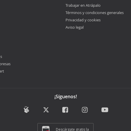
Trabajar en Atrápalo
Términos y condiciones generales
Privacidad y cookies
Aviso legal
os
presas
art
¡Síguenos!
Descárgate gratis la