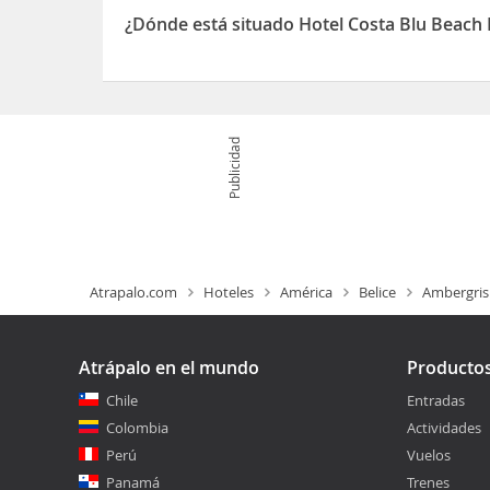
aprovechar el servicio de habitaciones con horari
¿Dónde está situado Hotel Costa Blu Beach
lounge o en el bar junto a la piscina Se ofrece un
El Hotel Costa Blu Beach Resort, Trademark Colle
Publicidad
Atrapalo.com
Hoteles
América
Belice
Ambergris
Atrápalo en el mundo
Producto
Chile
Entradas
Colombia
Actividades
Perú
Vuelos
Panamá
Trenes