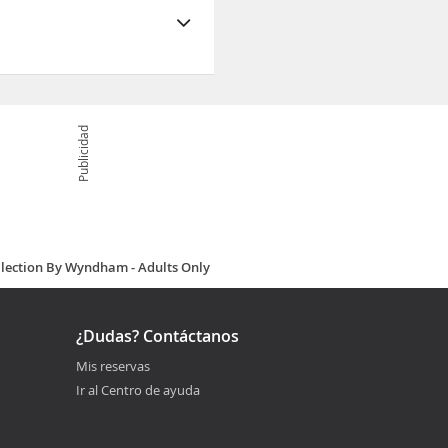
ebida en el bar o
cional
Publicidad
llection By Wyndham - Adults Only
¿Dudas? Contáctanos
Mis reservas
Ir al Centro de ayuda