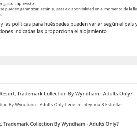
ier gasto imprevisto
 se pueden garantizar, están sujetas a disponibilidad en el momento de la l
s
y las políticas para huéspedes pueden variar según el país y
iones indicadas las proporciona el alojamiento
 Resort, Trademark Collection By Wyndham - Adults Only?
tion By Wyndham - Adults Only tiene la categoría 3 Estrellas
t, Trademark Collection By Wyndham - Adults Only?
cocina caribeña, te lo pone fácil para almorzar o cenar, aunque t