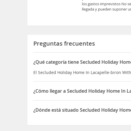
los gastos imprevistos No se
llegada y pueden suponer un
Preguntas frecuentes
¿Qué categoría tiene Secluded Holiday Hom
El Secluded Holiday Home In Lacapelle-biron With
¿Cómo llegar a Secluded Holiday Home In L
Esta casa de vacaciones de Lacapelle-Biron está 
Parc en Ciel y Museo Bernard Palissy Además, est
¿Dónde está situado Secluded Holiday Home
de Gavaudun
El Secluded Holiday Home In Lacapelle-biron Wi