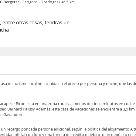
C-Bergerac - Perigord - Dordogne): 45,5 km
, entre otras cosas, tendrás un
ucha
tasa de turismo local no incluida en el precio por persona y noche, que las 
Lacapelle-Biron está en una zona rural y a menos de cinco minutos en coche
 Museo Bernard Palissy Además, esta casa de vacaciones se encuentra a 3,9 k
o de Gavaudun
e un recargo por cada persona adicional, según la política del alojamiento A 
tidad oficial con foto y una tarjeta de crédito o débito, o un depósito en ef