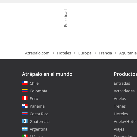
Publicidad
Atrapalo.com
Hoteles
Europa
Francia
Aquitania
Atrápalo en el mundo
Producto
Chile
Entradas
Colombia
Actividades
Perú
Vuelos
Panamá
Trenes
Costa Rica
Hoteles
Guatemala
Vuelo+Hotel
Argentina
Viajes
México
Escapadas