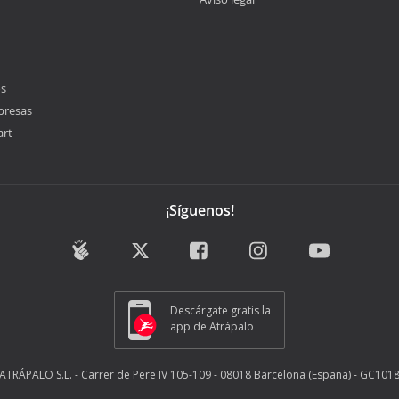
os
presas
art
¡Síguenos!
Descárgate gratis la
app de Atrápalo
ATRÁPALO S.L. - Carrer de Pere IV 105-109 - 08018 Barcelona (España) - GC101