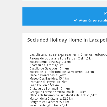
P
Atención personal
Secluded Holiday Home In Lacapel
Las distancias se expresan en números redond
Parque de ocio al aire libre Parc en Ciel: 1,5 km
Museo Bernard Palissy: 2,3 km
Château de Biron: 4,1 km
Castillo de Gavaudun: 7,1 km
Museo de la Prehistoria de SauveTerre: 13,3 km
Place des Arcades: 15,4 km
Museo Des Bastides: 15,4 km
Domaine du Peyrie: 15,9 km
Lago Coulon: 16,9 km
Château de Bonaguil: 17,1 km
Granja La Ferme de Michaumaillé: 19,4 km
Oficina de turismo de Fumel-Valle del Lot: 21,6 km
Maison de la Châtaigne: 22,6 km
Périgord en Calèche: 25,7 km
Viviendas trogloditas: 27,4 km