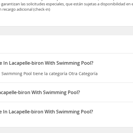
 garantizan las solicitudes especiales, que están sujetas a disponibilidad en
 recargo adicional (check-in)
e In Lacapelle-biron With Swimming Pool?
 Swimming Pool tiene la categoría Otra Categoría
acapelle-biron With Swimming Pool?
en una zona rural y a menos de cinco minutos en coche de Parque de
a casa de vacaciones se encuentra a 3,9 km de Château de Biron y a
 In Lacapelle-biron With Swimming Pool?
th Swimming Pool está situado en peyrounou