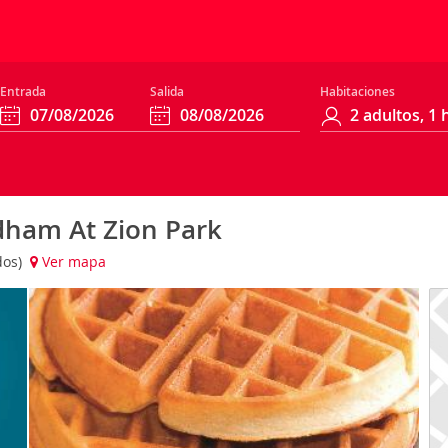
Entrada
Salida
Habitaciones
dham At Zion Park
dos)
Ver mapa