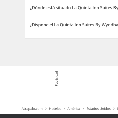
¿Dónde está situado La Quinta Inn Suites 
El La Quinta Inn Suites By Wyndham At Zion Park 
¿Dispone el La Quinta Inn Suites By Wyndh
Sí, el La Quinta Inn Suites By Wyndham At Zion 
Publicidad
Atrapalo.com
Hoteles
América
Estados Unidos