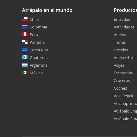
Atrápalo en el mundo
Producto
Chile
Entradas
Colombia
Actividades
Perú
Vuelos
Panamá
Trenes
Costa Rica
Hoteles
Guatemala
Vuelo+Hotel
Argentina
Viajes
México
Escapadas
Cruceros
Coches
Vale Regalo
Atrapapunt
Atrápalo Em
Atrápalo Sm