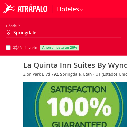
Hoteles
Dónde ir
ahorra hasta un 20%
Añadir vuelo
La Quinta Inn Suites By Wyn
Zion Park Blvd 792, Springdale, Utah - UT (Estados Uni