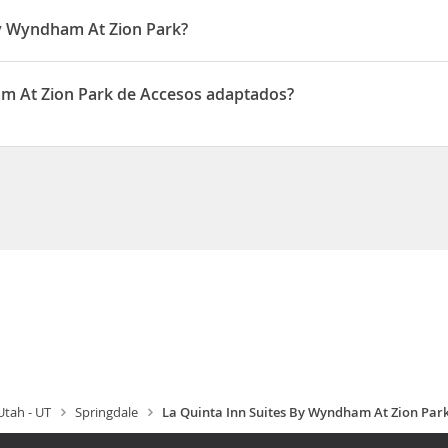
By Wyndham At Zion Park?
está situado en Zion Park Blvd 792
am At Zion Park de Accesos adaptados?
Park dispone de Accesos adaptados
Utah - UT
Springdale
La Quinta Inn Suites By Wyndham At Zion Par