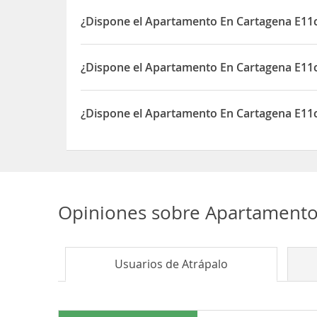
El Apartamento En Cartagena E11c Frente Al Mar C
#3-159 Edificio el Nuevo Conquistador apartamen
¿Dispone el Apartamento En Cartagena E11c 
Sí, el Apartamento En Cartagena E11c Frente Al M
¿Dispone el Apartamento En Cartagena E11c 
Sí, el Apartamento En Cartagena E11c Frente Al M
¿Dispone el Apartamento En Cartagena E11c 
Sí, el Apartamento En Cartagena E11c Frente Al M
Opiniones sobre
Apartamento 
Usuarios de
Atrápalo