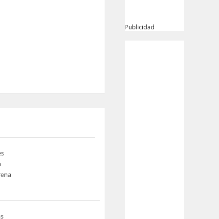
Publicidad
es
a
rena
s