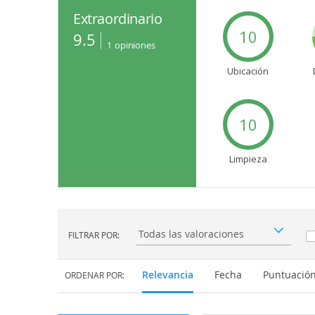
Extraordinario
10
9.5
1
opiniones
Ubicación
10
Limpieza
FILTRAR POR:
Filtrar por:
Relevancia
Fecha
Puntuació
ORDENAR POR: