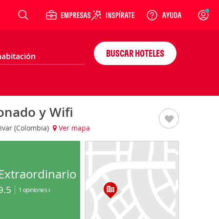
Login
BUSCAR HOTELES
onado y Wifi
livar (Colombia)
Ver mapa
Extraordinario
9.5
1 opiniones