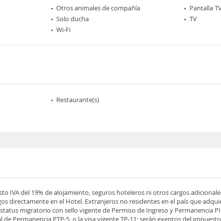
Otros animales de compañía
Pantalla T
Solo ducha
TV
Wi-Fi
Restaurante(s)
esto IVA del 19% de alojamiento, seguros hoteleros ni otros cargos adicionale
os directamente en el Hotel. Extranjeros no residentes en el país que adqu
tatus migratorio con sello vigente de Permiso de Ingreso y Permanencia PIP
 de Permanencia PTP-5, o la visa vigente TP-11; serán exentos del impuesto 