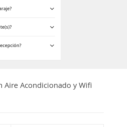
rante Brion cra. 1A
araje?
te(s)?
recepción?
 Aire Acondicionado y Wifi