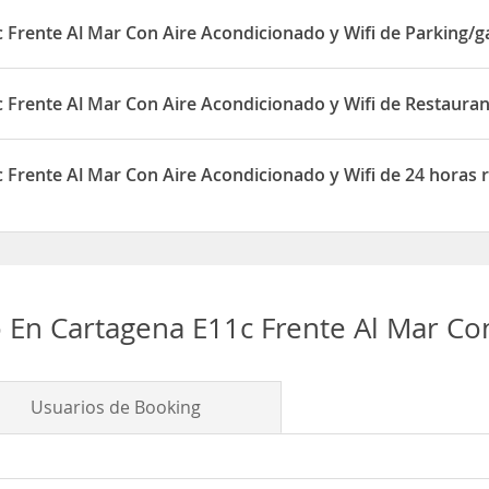
on Aire Acondicionado y Wifi está situado en Laguito avenida almi
to 11B
Frente Al Mar Con Aire Acondicionado y Wifi de Parking/g
ar Con Aire Acondicionado y Wifi dispone de Parking/garaje
Frente Al Mar Con Aire Acondicionado y Wifi de Restauran
ar Con Aire Acondicionado y Wifi dispone de Restaurante(s)
Frente Al Mar Con Aire Acondicionado y Wifi de 24 horas 
ar Con Aire Acondicionado y Wifi dispone de 24 horas recepción
En Cartagena E11c Frente Al Mar Con
Usuarios de Booking