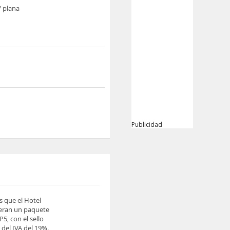
V plana
Publicidad
s que el Hotel
ieran un paquete
5, con el sello
del IVA del 19%.