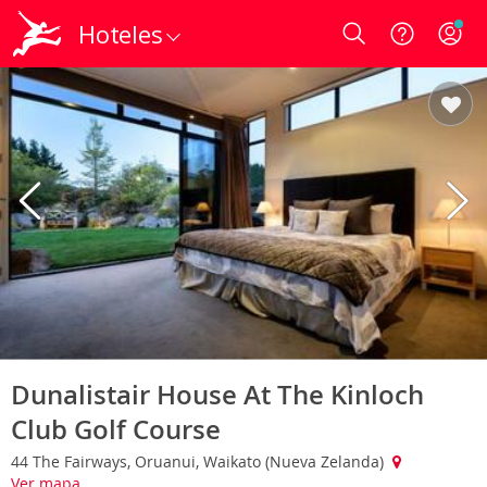
Hoteles
Login
Dunalistair House At The Kinloch
Club Golf Course
44 The Fairways, Oruanui, Waikato (Nueva Zelanda)
Ver mapa