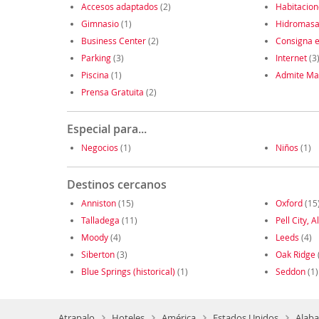
Accesos adaptados
(2)
Habitacio
Gimnasio
(1)
Hidromasa
Business Center
(2)
Consigna e
Parking
(3)
Internet
(3
Piscina
(1)
Admite Ma
Prensa Gratuita
(2)
Especial para...
Negocios
(1)
Niños
(1)
Destinos cercanos
Anniston
(15)
Oxford
(15
Talladega
(11)
Pell City, Al
Moody
(4)
Leeds
(4)
Siberton
(3)
Oak Ridge
Blue Springs (historical)
(1)
Seddon
(1)
Atrapalo
Hoteles
América
Estados Unidos
Alaba