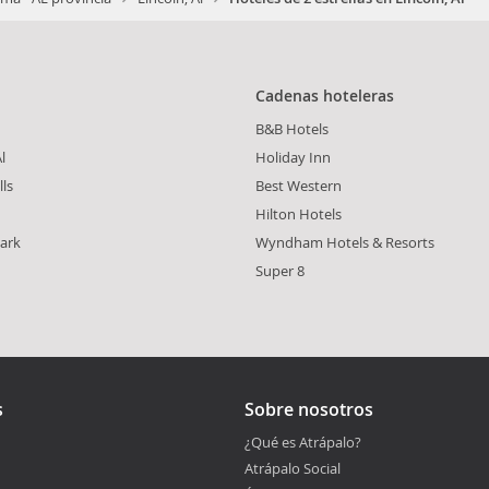
Cadenas hoteleras
B&B Hotels
l
Holiday Inn
lls
Best Western
Hilton Hotels
ark
Wyndham Hotels & Resorts
Super 8
s
Sobre nosotros
¿Qué es Atrápalo?
Atrápalo Social