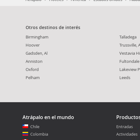
Otros destinos de interés
Birmingham
Talladega
Hoover
Trussville, A
Gadsden, Al
Vestavia Hi
Anniston
Fultondale
Oxford
Lakeview P
Pelham
Leeds
Atrápalo en el mundo
Producto
Chile
Entradas
Colombia
Actividades