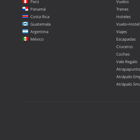
Perú
Vuelos
Panamá
Trenes
Costa Rica
Hoteles
Guatemala
Vuelo+Hotel
Argentina
Viajes
México
Escapadas
Cruceros
Coches
Vale Regalo
Atrapapunt
Atrápalo Em
Atrápalo Sm