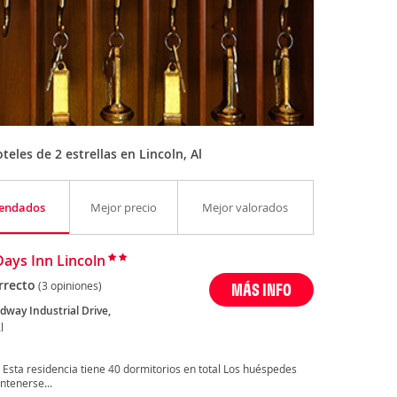
eles de 2 estrellas en Lincoln, Al
endados
Mejor precio
Mejor valorados
Days Inn Lincoln
rrecto
(3 opiniones)
MÁS INFO
dway Industrial Drive,
l
 Esta residencia tiene 40 dormitorios en total Los huéspedes
ntenerse...