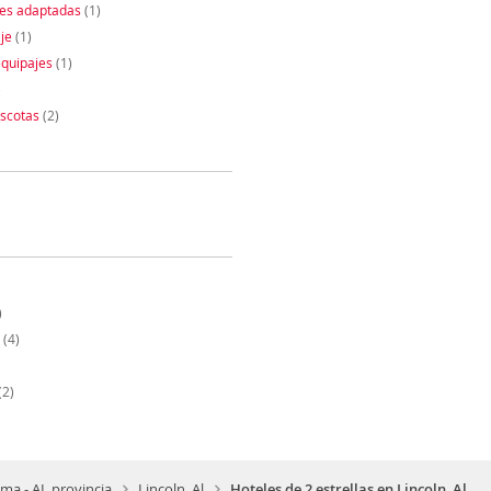
nes adaptadas
(1)
je
(1)
quipajes
(1)
)
scotas
(2)
)
(4)
(2)
ma - AL provincia
Lincoln, Al
Hoteles de 2 estrellas en Lincoln, Al