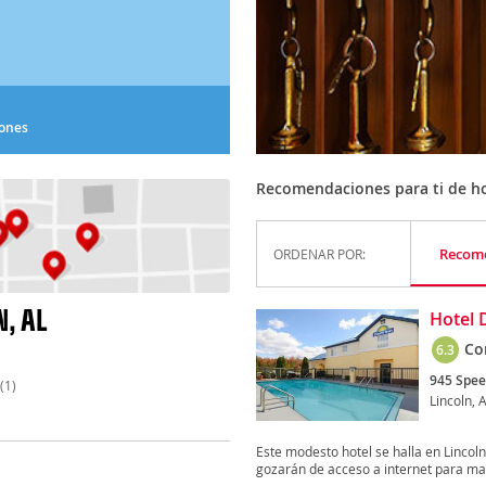
iones
Recomendaciones para ti de hot
Recom
ORDENAR POR:
, AL
Hotel 
Co
6.3
945 Spee
(1)
Lincoln, A
Este modesto hotel se halla en Lincoln
gozarán de acceso a internet para ma