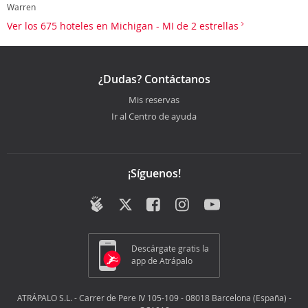
Warren
Ver los 675 hoteles en Michigan - MI de 2 estrellas
¿Dudas? Contáctanos
Mis reservas
Ir al Centro de ayuda
¡Síguenos!
Descárgate gratis la
app de Atrápalo
ATRÁPALO S.L. - Carrer de Pere IV 105-109 - 08018 Barcelona (España) -