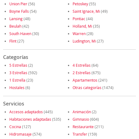
Union Pier
(56)
Petoskey
(55)
Boyne Falls
(54)
Saint Ignace, Mi
(49)
Lansing
(48)
Pontiac
(44)
Beulah
(42)
Holland, Mi
(35)
South Haven
(30)
Warren
(28)
Flint
(27)
Ludington, Mi
(27)
Categorías
5 Estrellas
(2)
4 Estrellas
(64)
3 Estrellas
(592)
2 Estrellas
(675)
1 Estrella
(23)
Apartamentos
(241)
Hostales
(6)
Otras categorías
(1474)
Servicios
Accesos adaptados
(445)
Animación
(2)
Habitaciones adaptadas
(535)
Gimnasio
(604)
Cocina
(127)
Restaurante
(211)
Hidromasaje
(574)
Transfer
(159)