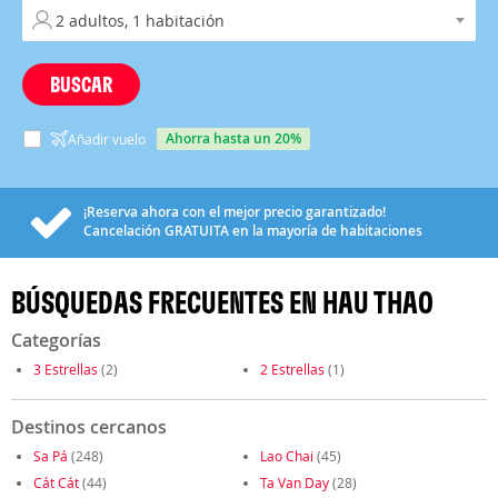
BUSCAR
ahorra hasta un 20%
Añadir vuelo
¡Reserva ahora con el mejor precio garantizado!
Cancelación
GRATUITA
en la mayoría de habitaciones
BÚSQUEDAS FRECUENTES EN HAU THAO
Categorías
3 Estrellas
(2)
2 Estrellas
(1)
Destinos cercanos
Sa Pá
(248)
Lao Chai
(45)
Cát Cát
(44)
Ta Van Day
(28)