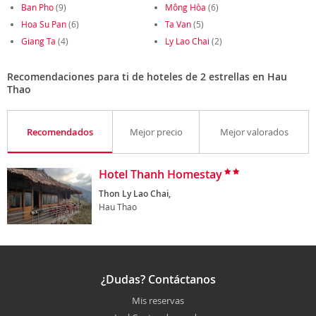
Ban Pho
(9)
Mông Hòa
(6)
Hoa Su Pan
(6)
Ta Van
(5)
Giang Ta
(4)
Ly Lao Chai
(2)
Recomendaciones para ti de hoteles de 2 estrellas en Hau
Thao
Recomendados
Mejor precio
Mejor valorados
Hotel Thanh Homestay
Thon Ly Lao Chai,
Hau Thao
¿Dudas? Contáctanos
Mis reservas