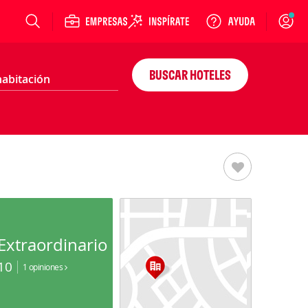
Login
BUSCAR HOTELES
Extraordinario
10
1 opiniones