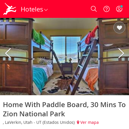
Hoteles
Login
Home With Paddle Board, 30 Mins To
Zion National Park
, LaVerkin, Utah - UT (Estados Unidos)
Ver mapa