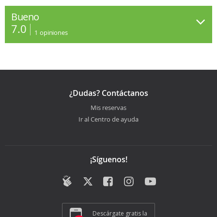
Bueno
7.0
1
opiniones
¿Dudas? Contáctanos
Mis reservas
Ir al Centro de ayuda
¡Síguenos!
Descárgate gratis la