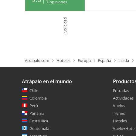
7
opiniones
Publicidad
Atrapalo.com
Hoteles
Europa
España
Lleida
Atrápalo en el mundo
Producto
Chile
Entradas
Colombia
Actividades
Perú
Vuelos
Panamá
Trenes
Costa Rica
Hoteles
Guatemala
Vuelo+Hotel