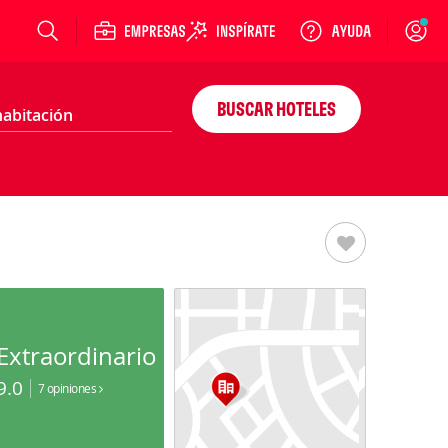
Login
BUSCAR HOTELES
Extraordinario
9.0
7 opiniones