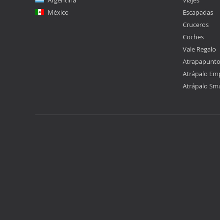
Argentina
Viajes
México
Escapadas
Cruceros
Coches
Vale Regalo
Atrapapunt
Atrápalo Em
Atrápalo Sm