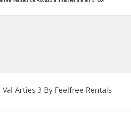
lfree Rentals de Acceso a Internet inalámbrico?
ls dispone de Acceso a Internet inalámbrico
Val Arties 3 By Feelfree Rentals