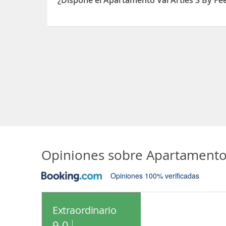
¿Dispone el Apartamento Val Arties 3 By Fee
Sí, el Apartamento Val Arties 3 By Feelfree Renta
Opiniones sobre
Apartamento 
Opiniones 100% verificadas
Extraordinario
9.0