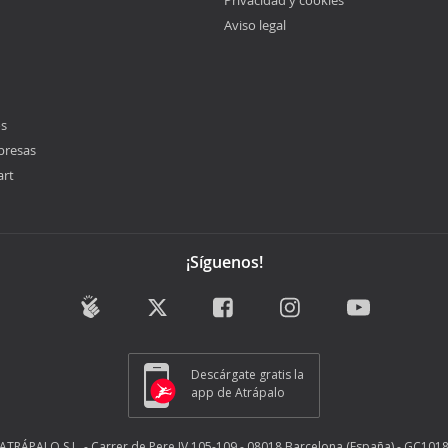
Privacidad y cookies
Aviso legal
os
presas
art
¡Síguenos!
Descárgate gratis la
app de Atrápalo
ATRÁPALO S.L. - Carrer de Pere IV 105-109 - 08018 Barcelona (España) - GC101