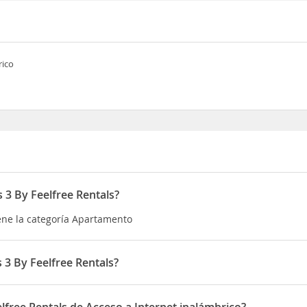
rico
 3 By Feelfree Rentals?
iene la categoría Apartamento
 3 By Feelfree Rentals?
tá situado en Carrer dera Hont, 6.