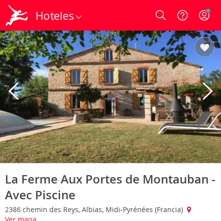
Hoteles
Login
La Ferme Aux Portes de Montauban -
Avec Piscine
2386 chemin des Reys, Albias, Midi-Pyrénées (Francia)
Ver mapa