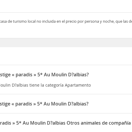
tasa de turismo local no incluida en el precio por persona y noche, que las 
tige « paradis » 5* Au Moulin D?albias?
Moulin D?albias tiene la categoría Apartamento
tige « paradis » 5* Au Moulin D?albias?
Moulin D?albias está situado en 118 Chemin des Rives de l'Aveyron
aradis » 5* Au Moulin D?albias Otros animales de compañía 