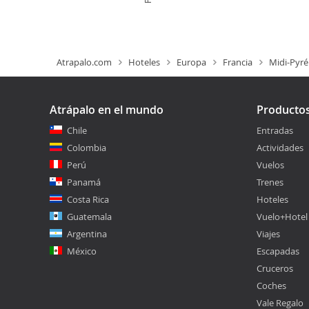
Atrapalo.com
Hoteles
Europa
Francia
Midi-Pyr
Atrápalo en el mundo
Producto
Chile
Entradas
Colombia
Actividades
Perú
Vuelos
Panamá
Trenes
Costa Rica
Hoteles
Guatemala
Vuelo+Hotel
Argentina
Viajes
México
Escapadas
Cruceros
Coches
Vale Regalo