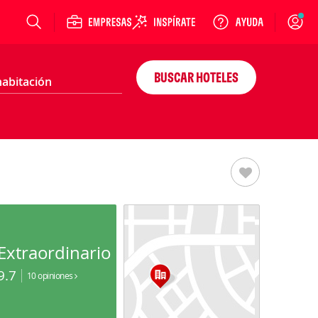
Login
BUSCAR HOTELES
Extraordinario
9.7
10 opiniones