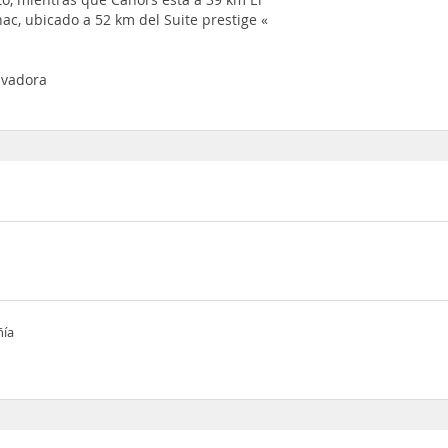
c, ubicado a 52 km del Suite prestige «
avadora
ñía