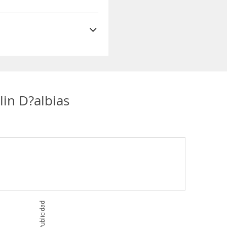
itaciones
lin D?albias
Publicidad