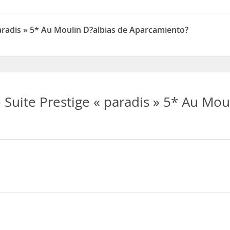
 Au Moulin D?albias permite Otros animales de compañía en las hab
aradis » 5* Au Moulin D?albias de Aparcamiento?
 Au Moulin D?albias dispone de Aparcamiento
Suite Prestige « paradis » 5* Au Mou