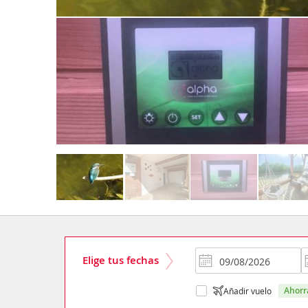
Elige tus fechas
ahor
Añadir vuelo