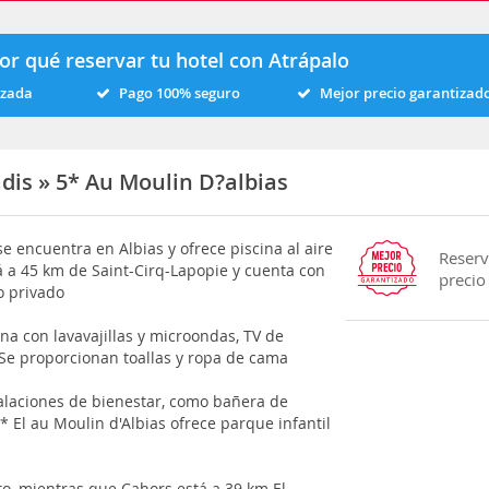
or qué reservar tu hotel con Atrápalo
izada
Pago 100% seguro
Mejor precio garantizad
dis » 5* Au Moulin D?albias
se encuentra en Albias y ofrece piscina al aire
Reserv
tá a 45 km de Saint-Cirq-Lapopie y cuenta con
precio
o privado
na con lavavajillas y microondas, TV de
 Se proporcionan toallas y ropa de cama
alaciones de bienestar, como bañera de
* El au Moulin d'Albias ofrece parque infantil
o, mientras que Cahors está a 39 km El