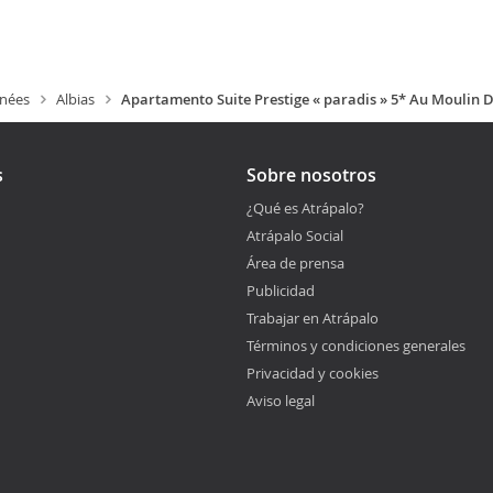
énées
Albias
Apartamento Suite Prestige « paradis » 5* Au Moulin 
s
Sobre nosotros
¿Qué es Atrápalo?
Atrápalo Social
Área de prensa
Publicidad
Trabajar en Atrápalo
Términos y condiciones generales
Privacidad y cookies
Aviso legal