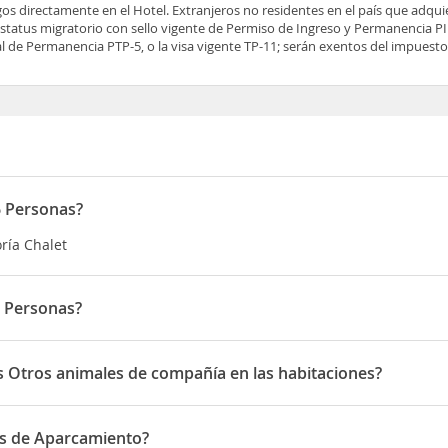
os directamente en el Hotel. Extranjeros no residentes en el país que adqu
tatus migratorio con sello vigente de Permiso de Ingreso y Permanencia PIP
 de Permanencia PTP-5, o la visa vigente TP-11; serán exentos del impuesto 
6 Personas?
ría Chalet
6 Personas?
en 74a98 Carrera 73c
s Otros animales de compañía en las habitaciones?
tros animales de compañía en las habitaciones
as de Aparcamiento?