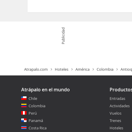
Sí, el Hermosa Finca Para 16 Personas dispone d
Publicidad
Atrapalo.com
Hoteles
América
Colombia
Antioq
Atrápalo en el mundo
Producto
Chile
Entradas
Colombia
Actividades
Perú
Vuelos
Panamá
Trenes
Costa Rica
Hoteles