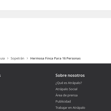
e Aparcamiento
uia
Sopetrán
Hermosa Finca Para 16 Personas
s
Sobre nosotros
¿Qué es Atrápalo?
Atrápalo Social
Área de prensa
Publicidad
Trabajar en Atrápalo