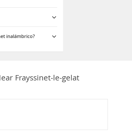
en las habitaciones
net inalámbrico?
ico
ear Frayssinet-le-gelat