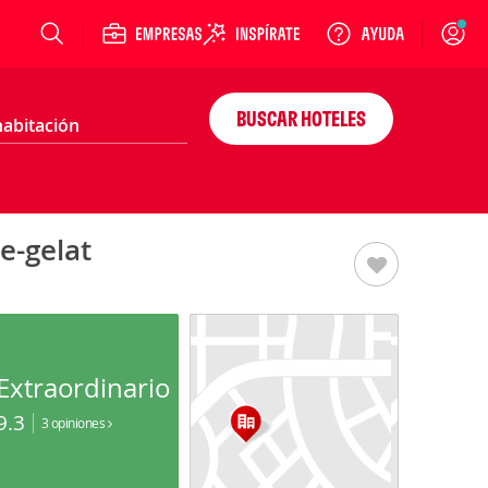
Login
BUSCAR HOTELES
e-gelat
Extraordinario
9.3
3 opiniones