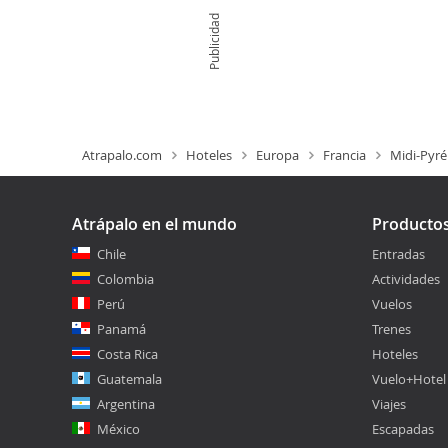
Publicidad
Atrapalo.com
Hoteles
Europa
Francia
Midi-Pyr
Atrápalo en el mundo
Producto
Chile
Entradas
Colombia
Actividades
Perú
Vuelos
Panamá
Trenes
Costa Rica
Hoteles
Guatemala
Vuelo+Hotel
Argentina
Viajes
México
Escapadas