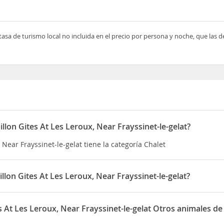
tasa de turismo local no incluida en el precio por persona y noche, que las 
illon Gites At Les Leroux, Near Frayssinet-le-gelat?
, Near Frayssinet-le-gelat tiene la categoría Chalet
llon Gites At Les Leroux, Near Frayssinet-le-gelat?
, Near Frayssinet-le-gelat está situado en Les Leroux
es At Les Leroux, Near Frayssinet-le-gelat Otros animales d