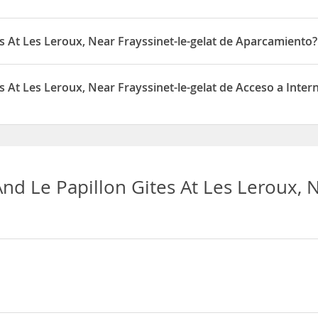
eroux, Near Frayssinet-le-gelat permite Otros animales de compañía 
es At Les Leroux, Near Frayssinet-le-gelat de Aparcamiento?
eroux, Near Frayssinet-le-gelat dispone de Aparcamiento
es At Les Leroux, Near Frayssinet-le-gelat de Acceso a Inter
eroux, Near Frayssinet-le-gelat dispone de Acceso a Internet inalámbr
And Le Papillon Gites At Les Leroux, N