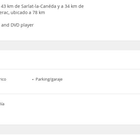
a 43 km de Sarlat-la-Canéda y a 34 km de
erac, ubicado a 78 km
e and DVD player
rico
Parking/garaje
ñía