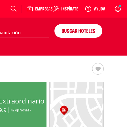
Login
BUSCAR HOTELES
Extraordinario
9.9
42 opiniones