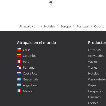
Atrapalo.com
Hoteles
Europa
Portugal
Oporto
Atrápalo en el mundo
Producto
Chile
Entradas
Colombia
Actividades
Perú
Vuelos
Panamá
Trenes
Costa Rica
Hoteles
Guatemala
Vuelo+Hotel
Argentina
Viajes
México
Escapadas
Cruceros
Coches