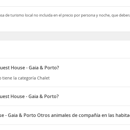
asa de turismo local no incluida en el precio por persona y noche, que deber
uest House - Gaia & Porto?
 tiene la categoría Chalet
est House - Gaia & Porto?
o está situado en 109 Rua Além
e - Gaia & Porto Otros animales de compañía en las habita
Porto permite Otros animales de compañía en las habitaciones