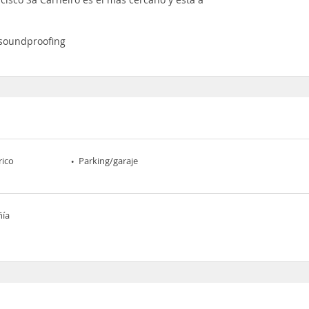
 soundproofing
rico
Parking/garaje
ñía