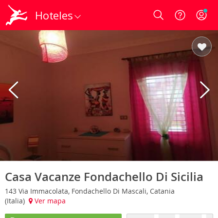
Hoteles
Login
Casa Vacanze Fondachello Di Sicilia
143 Via Immacolata, Fondachello Di Mascali, Catania
(Italia)
Ver mapa