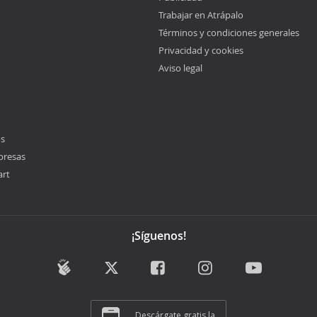
Trabajar en Atrápalo
Términos y condiciones generales
Privacidad y cookies
Aviso legal
os
presas
art
¡Síguenos!
Descárgate gratis la