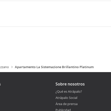
zzano
Apartamento La Sistemazione Brillantino Platinum
s
Sobre nosotros
¿Qué es Atrápalo?
Atrápalo Social
Área de prensa
Publicidad