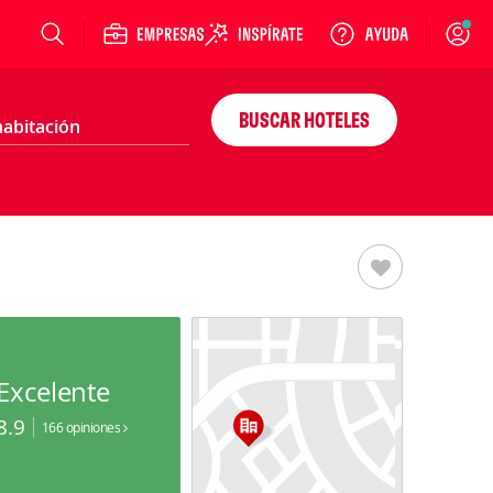
Login
BUSCAR HOTELES
Excelente
8.9
166 opiniones