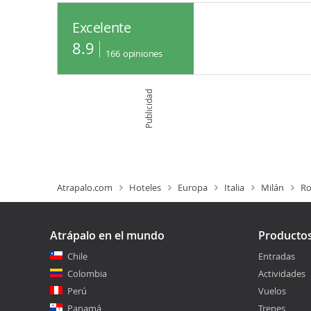
Excelente
8.9
166
opiniones
Publicidad
Atrapalo.com
Hoteles
Europa
Italia
Milán
Ro
Atrápalo en el mundo
Producto
Chile
Entradas
Colombia
Actividades
Perú
Vuelos
Panamá
Trenes