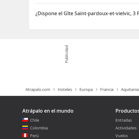
Sí, el Gîte Saint-pardoux-et-vielvic, 3 Pièces, 5 
¿Dispone el Gîte Saint-pardoux-et-vielvic, 3
Sí, el Gîte Saint-pardoux-et-vielvic, 3 Pièces, 5 
Publicidad
Atrapalo.com
Hoteles
Europa
Francia
Aquitania
Atrápalo en el mundo
Producto
Chile
Entradas
Colombia
Actividades
Perú
Vuelos