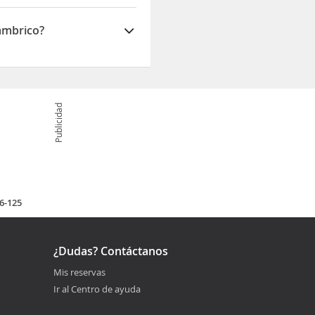
lámbrico?
Publicidad
16-125
¿Dudas? Contáctanos
Mis reservas
Ir al Centro de ayuda