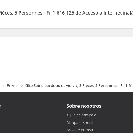
Personnes - Fr-1-616-125 dispone de Aparcamiento
 Pièces, 5 Personnes - Fr-1-616-125 de Acceso a Internet ina
Personnes - Fr-1-616-125 dispone de Acceso a Internet inalámbrico
Belves
Gîte Saint-pardoux-et-vielvic, 3 Pièces, 5 Personnes - Fr-1-6
s
Sobre nosotros
¿Qué es Atrápalo?
Atrápalo Social
Área de prensa