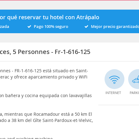
or qué reservar tu hotel con Atrápalo
izada
Pago 100% seguro
Mejor precio garantizad
èces, 5 Personnes - Fr-1-616-125
sonnes - FR-1-616-125 está situado en Saint-
erac y ofrece aparcamiento privado y WiFi
INTERNET
PARK
con bañera y cocina equipada con lavavajillas
sa, mientras que Rocamadour está a 50 km El
do a 38 km del Gîte Saint-Pardoux-et-Vielvic,
wave and washing machine